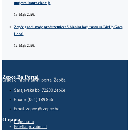
umjesto improvizacije
13. Maja 2026.
Žepče gradi svoje preduzetnice: 5 biznisa koji rastu uz BizUp Goes
Local
12. Maja 2026.
Zepce.Ba Portal
Gradski informativni portal Žepča
Sarajevska bb, 72230 Žepče
Phone: (061) 189 865
Email: zepce @ zepce.ba
O nama
Impressum
Pravila privatnosti