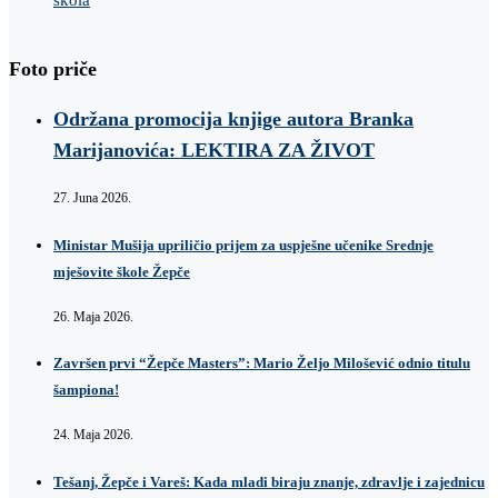
Foto priče
Održana promocija knjige autora Branka
Marijanovića: LEKTIRA ZA ŽIVOT
27. Juna 2026.
Ministar Mušija upriličio prijem za uspješne učenike Srednje
mješovite škole Žepče
26. Maja 2026.
Završen prvi “Žepče Masters”: Mario Željo Milošević odnio titulu
šampiona!
24. Maja 2026.
Tešanj, Žepče i Vareš: Kada mladi biraju znanje, zdravlje i zajednicu