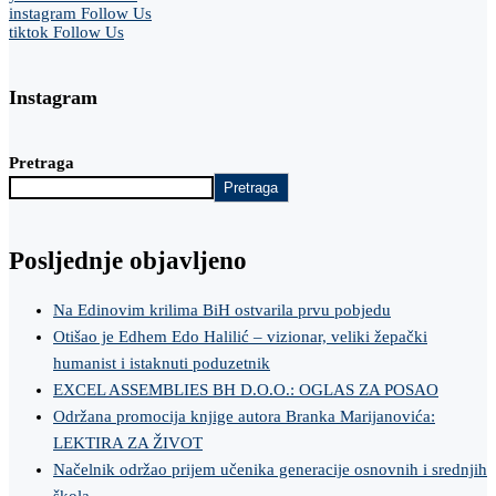
instagram
Follow Us
tiktok
Follow Us
Instagram
Pretraga
Pretraga
Posljednje objavljeno
Na Edinovim krilima BiH ostvarila prvu pobjedu
Otišao je Edhem Edo Halilić – vizionar, veliki žepački
humanist i istaknuti poduzetnik
EXCEL ASSEMBLIES BH D.O.O.: OGLAS ZA POSAO
Održana promocija knjige autora Branka Marijanovića:
LEKTIRA ZA ŽIVOT
Načelnik održao prijem učenika generacije osnovnih i srednjih
škola