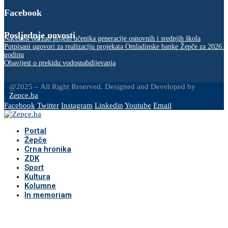
Facebook
Posljednje novosti
Načelnik održao prijem učenika generacije osnovnih i srednjih škola
Potpisani ugovori za realizaciju projekata Omladinske banke Žepče za 2026.
godinu
Obavijest o prekidu vodosnabdijevanja
@2025 – All Right Reserved. Designed and Developed by
Zepce.ba
Facebook
Twitter
Instagram
Linkedin
Youtube
Email
Portal
Žepče
Crna hronika
ZDK
Sport
Kultura
Kolumne
In memoriam