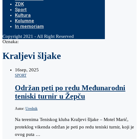
ZDK
Sport
Kultura
Kolumne
In memoriam
Copyright 2021 - All Right Reserved
Oznaka:
Kraljevi šljake
16
sep, 2025
SPORT
Održan peti po redu Međunarodni
teniski turnir u Žepču
Autor:
Urednik
Na terenima Teniskog kluba Kraljevi šljake – Motel Marić,
proteklog vikenda održan je peti po redu teniski turnir, koji je
ovog puta …