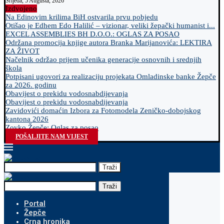
Srijeda, 5 Augusta, 2026
Izdvojeno
Na Edinovim krilima BiH ostvarila prvu pobjedu
Otišao je Edhem Edo Halilić – vizionar, veliki žepački humanist i...
EXCEL ASSEMBLIES BH D.O.O.: OGLAS ZA POSAO
Održana promocija knjige autora Branka Marijanovića: LEKTIRA
ZA ŽIVOT
Načelnik održao prijem učenika generacije osnovnih i srednjih
škola
Potpisani ugovori za realizaciju projekata Omladinske banke Žepče
za 2026. godinu
Obavijest o prekidu vodosnabdijevanja
Obavijest o prekidu vodosnabdijevanja
Zavidovići domaćin Izbora za Fotomodela Zeničko-dobojskog
kantona 2026
Zovko Žepče: Oglas za posao
POŠALJITE NAM VIJEST
Traži
Traži
Portal
Žepče
Crna hronika