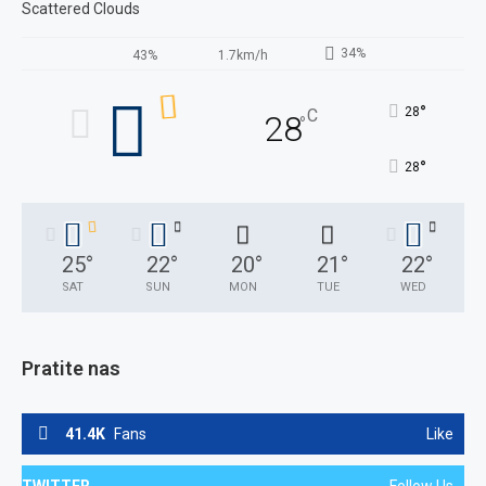
Scattered Clouds
34%
43%
1.7km/h
°
28
C
28
°
°
28
25
°
22
°
20
°
21
°
22
°
SAT
SUN
MON
TUE
WED
Pratite nas
41.4K
Fans
Like