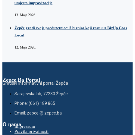
umjesto improvizacije
13. Maja 2026.
Žepče gradi svoje preduzetnice: 5 biznisa koji rastu uz BizUp Goes
Local
12. Maja 2026.
Zepce.Ba Portal
Gradski informativni portal Žepča
Sarajevska bb, 72230 Žepče
Phone: (061) 189 865
Email: zepce @ zepce.ba
O nama
Impressum
Pravila privatnosti