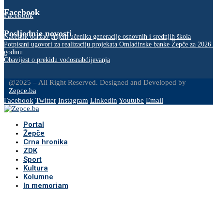
Facebook
Facebook
Posljednje novosti
Načelnik održao prijem učenika generacije osnovnih i srednjih škola
Potpisani ugovori za realizaciju projekata Omladinske banke Žepče za 2026.
godinu
Obavijest o prekidu vodosnabdijevanja
@2025 – All Right Reserved. Designed and Developed by
Zepce.ba
Facebook
Twitter
Instagram
Linkedin
Youtube
Email
Portal
Žepče
Crna hronika
ZDK
Sport
Kultura
Kolumne
In memoriam