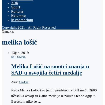
ZDK
Sport
Kultura
Kolumne
In memoriam
Copyright 2021 - All Right Reserved
Oznaka:
melika lošić
13
jan, 2019
KOLUMNE
Melika Lošić na smotri znanja u
SAD-u osvojila četiri medalje
Autor:
Urednik
Kada Melika Lošić kao jedini predstavnik BiH među 2600
učesnika osvoji tri zlatne medalje iz nauke i tehnologije u
Barceloni niko se …