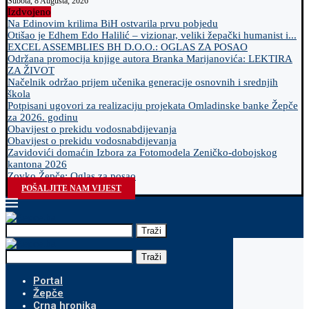
Subota, 8 Augusta, 2026
Izdvojeno
Na Edinovim krilima BiH ostvarila prvu pobjedu
Otišao je Edhem Edo Halilić – vizionar, veliki žepački humanist i...
EXCEL ASSEMBLIES BH D.O.O.: OGLAS ZA POSAO
Održana promocija knjige autora Branka Marijanovića: LEKTIRA
ZA ŽIVOT
Načelnik održao prijem učenika generacije osnovnih i srednjih
škola
Potpisani ugovori za realizaciju projekata Omladinske banke Žepče
za 2026. godinu
Obavijest o prekidu vodosnabdijevanja
Obavijest o prekidu vodosnabdijevanja
Zavidovići domaćin Izbora za Fotomodela Zeničko-dobojskog
kantona 2026
Zovko Žepče: Oglas za posao
POŠALJITE NAM VIJEST
Traži
Traži
Portal
Žepče
Crna hronika