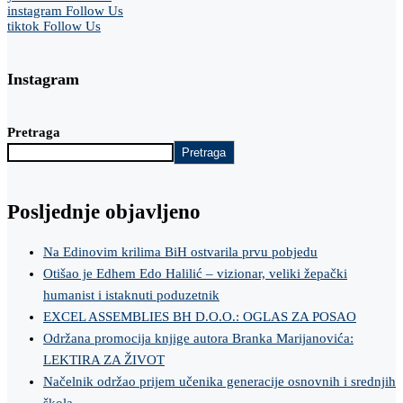
instagram
Follow Us
tiktok
Follow Us
Instagram
Pretraga
Pretraga
Posljednje objavljeno
Na Edinovim krilima BiH ostvarila prvu pobjedu
Otišao je Edhem Edo Halilić – vizionar, veliki žepački
humanist i istaknuti poduzetnik
EXCEL ASSEMBLIES BH D.O.O.: OGLAS ZA POSAO
Održana promocija knjige autora Branka Marijanovića:
LEKTIRA ZA ŽIVOT
Načelnik održao prijem učenika generacije osnovnih i srednjih
škola