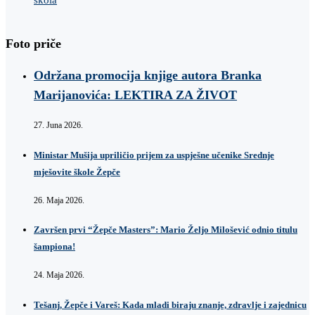
Foto priče
Održana promocija knjige autora Branka
Marijanovića: LEKTIRA ZA ŽIVOT
27. Juna 2026.
Ministar Mušija upriličio prijem za uspješne učenike Srednje
mješovite škole Žepče
26. Maja 2026.
Završen prvi “Žepče Masters”: Mario Željo Milošević odnio titulu
šampiona!
24. Maja 2026.
Tešanj, Žepče i Vareš: Kada mladi biraju znanje, zdravlje i zajednicu