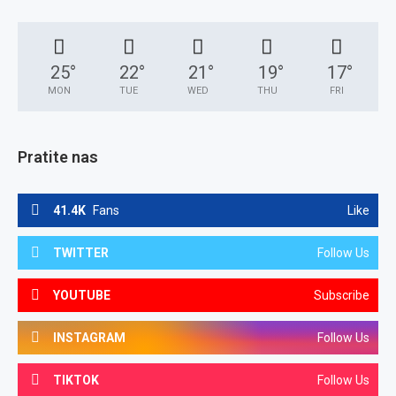
25
°
22
°
21
°
19
°
17
°
MON
TUE
WED
THU
FRI
Pratite nas
41.4K
Fans
Like
TWITTER
Follow Us
YOUTUBE
Subscribe
INSTAGRAM
Follow Us
TIKTOK
Follow Us