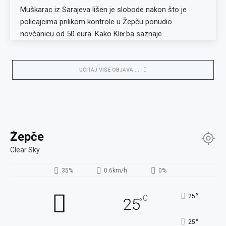
Muškarac iz Sarajeva lišen je slobode nakon što je
policajcima prilikom kontrole u Žepču ponudio
novčanicu od 50 eura. Kako Klix.ba saznaje …
UČITAJ VIŠE OBJAVA
Žepče
Clear Sky
35%
0.6km/h
0%
°
25
C
25
°
°
25