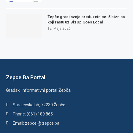
Žepče gradi svoje preduzetnice: 5 biznisa
koji rastu uz BizUp Goes Local
12. Maja 2026.
Zepce.Ba Portal
Gradski informativni portal Žepča
Sarajevska bb, 72230 Žepče
Phone: (061) 189 865
Email: zepce @ zepce.ba