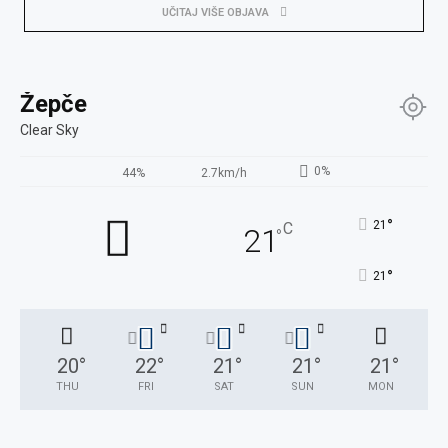
UČITAJ VIŠE OBJAVA
Žepče
Clear Sky
0%
44%
2.7km/h
°
21
C
21
°
°
21
20
°
22
°
21
°
21
°
21
°
THU
FRI
SAT
SUN
MON