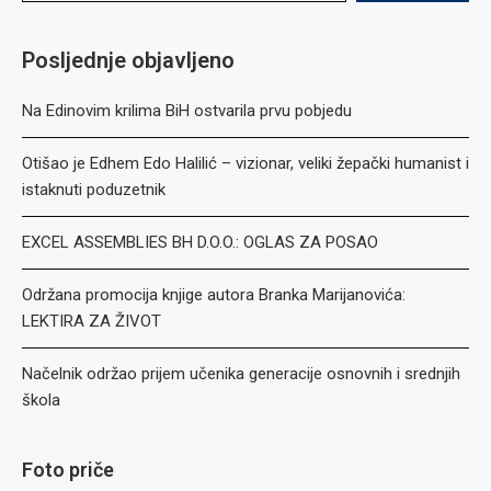
Posljednje objavljeno
Na Edinovim krilima BiH ostvarila prvu pobjedu
Otišao je Edhem Edo Halilić – vizionar, veliki žepački humanist i
istaknuti poduzetnik
EXCEL ASSEMBLIES BH D.O.O.: OGLAS ZA POSAO
Održana promocija knjige autora Branka Marijanovića:
LEKTIRA ZA ŽIVOT
Načelnik održao prijem učenika generacije osnovnih i srednjih
škola
Foto priče