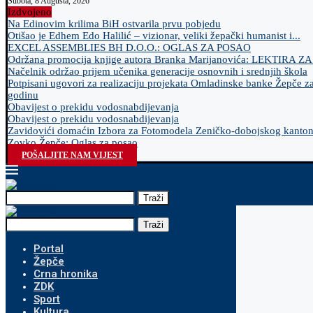
Subota, 8 Augusta, 2026
Izdvojeno
Na Edinovim krilima BiH ostvarila prvu pobjedu
Otišao je Edhem Edo Halilić – vizionar, veliki žepački humanist i...
EXCEL ASSEMBLIES BH D.O.O.: OGLAS ZA POSAO
Održana promocija knjige autora Branka Marijanovića: LEKTIRA Z
Načelnik održao prijem učenika generacije osnovnih i srednjih škola
Potpisani ugovori za realizaciju projekata Omladinske banke Žepče z
godinu
Obavijest o prekidu vodosnabdijevanja
Obavijest o prekidu vodosnabdijevanja
Zavidovići domaćin Izbora za Fotomodela Zeničko-dobojskog kanto
Zovko Žepče: Oglas za posao
POŠALJITE NAM VIJEST
Traži
Traži
Portal
Žepče
Crna hronika
ZDK
Sport
Kultura