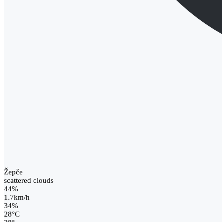
Žepče
scattered clouds
44%
1.7km/h
34%
28
°
C