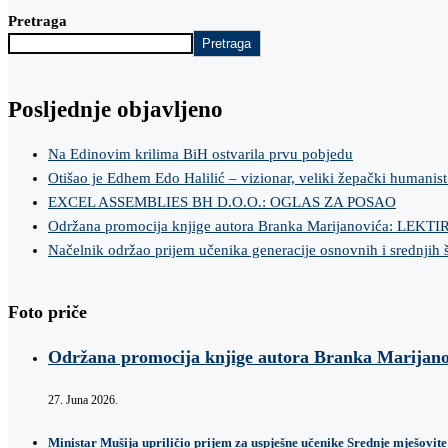
Pretraga
Pretraga
Posljednje objavljeno
Na Edinovim krilima BiH ostvarila prvu pobjedu
Otišao je Edhem Edo Halilić – vizionar, veliki žepački humanist
EXCEL ASSEMBLIES BH D.O.O.: OGLAS ZA POSAO
Održana promocija knjige autora Branka Marijanovića: LEKT
Načelnik održao prijem učenika generacije osnovnih i srednjih 
Foto priče
Održana promocija knjige autora Branka Marij
27. Juna 2026.
Ministar Mušija upriličio prijem za uspješne učenike Srednje mješovite