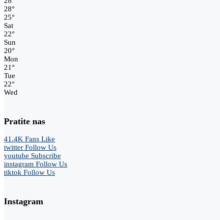
28
°
28
°
25
°
Sat
22
°
Sun
20
°
Mon
21
°
Tue
22
°
Wed
Pratite nas
41.4K
Fans
Like
twitter
Follow Us
youtube
Subscribe
instagram
Follow Us
tiktok
Follow Us
Instagram