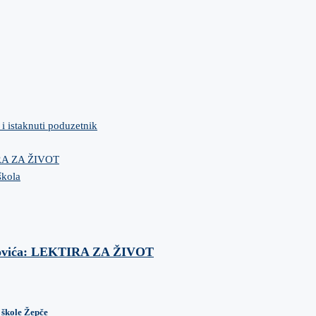
 i istaknuti poduzetnik
IRA ZA ŽIVOT
škola
anovića: LEKTIRA ZA ŽIVOT
 škole Žepče