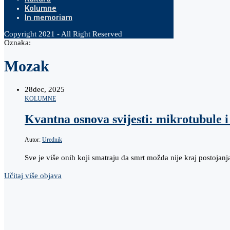
Kolumne
In memoriam
Copyright 2021 - All Right Reserved
Oznaka:
Mozak
28
dec, 2025
KOLUMNE
Kvantna osnova svijesti: mikrotubule 
Autor:
Urednik
Sve je više onih koji smatraju da smrt možda nije kraj postojanja
Učitaj više objava