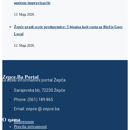
umjesto improvizacije
13. Maja 2026.
Žepče gradi svoje preduzetnice: 5 biznisa koji rastu uz BizUp Goes
Local
12. Maja 2026.
Zepce.Ba Portal
Gradski informativni portal Žepča
Sarajevska bb, 72230 Žepče
Phone: (061) 189 865
Email: zepce @ zepce.ba
O nama
Impressum
Pravila privatnosti