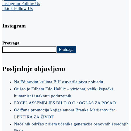
instagram
Follow Us
tiktok
Follow Us
Instagram
Pretraga
Pretraga
Posljednje objavljeno
Na Edinovim krilima BiH ostvarila prvu pobjedu
Otišao je Edhem Edo Halilić – vizionar, veliki žepački
humanist i istaknuti poduzetnik
EXCEL ASSEMBLIES BH D.O.O.: OGLAS ZA POSAO
Održana promocija knjige autora Branka Marijanovića:
LEKTIRA ZA ŽIVOT
Načelnik održao prijem učenika generacije osnovnih i srednjih
škola