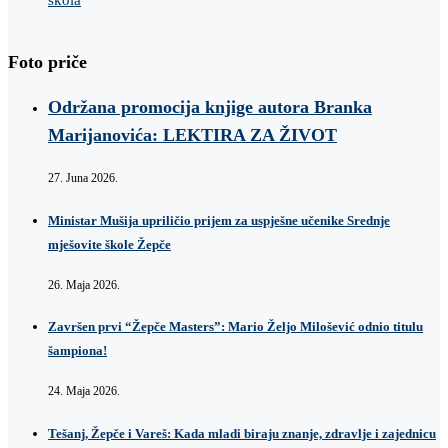
Foto priče
Održana promocija knjige autora Branka
Marijanovića: LEKTIRA ZA ŽIVOT
27. Juna 2026.
Ministar Mušija upriličio prijem za uspješne učenike Srednje
mješovite škole Žepče
26. Maja 2026.
Završen prvi “Žepče Masters”: Mario Željo Milošević odnio titulu
šampiona!
24. Maja 2026.
Tešanj, Žepče i Vareš: Kada mladi biraju znanje, zdravlje i zajednicu