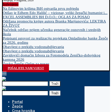
Nedjelja, 9 Augusta, 2026
Izdvojeno
Na Edinovim krilima BiH ostvarila prvu pobjedu
Otišao je Edhem Edo Halilić – vizionar, veliki žepački humanist i...
EXCEL ASSEMBLIES BH D.O.O.: OGLAS ZA POSAO
Održana promocija knjige autora Branka Marijanovića: LEKTIRA
ZA ŽIVOT
Načelnik održao prijem učenika generacije osnovnih i srednjih
škola
Potpisani ugovori za realizaciju projekata Omladinske banke Žepče
za 2026. godinu
Obavijest o prekidu vodosnabdijevanja
Obavijest o prekidu vodosnabdijevanja
Zavidovići domaćin Izbora za Fotomodela Zeničko-dobojskog
kantona 2026
Zovko Žepče: Oglas za posao
POŠALJITE NAM VIJEST
Traži
Traži
Portal
Žepče
Crna hronika