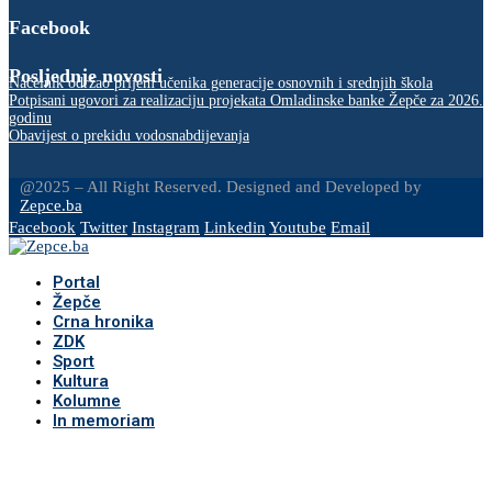
Facebook
Posljednje novosti
Načelnik održao prijem učenika generacije osnovnih i srednjih škola
Potpisani ugovori za realizaciju projekata Omladinske banke Žepče za 2026.
godinu
Obavijest o prekidu vodosnabdijevanja
@2025 – All Right Reserved. Designed and Developed by
Zepce.ba
Facebook
Twitter
Instagram
Linkedin
Youtube
Email
Portal
Žepče
Crna hronika
ZDK
Sport
Kultura
Kolumne
In memoriam