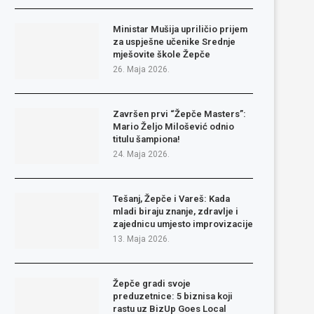
Ministar Mušija upriličio prijem
za uspješne učenike Srednje
mješovite škole Žepče
26. Maja 2026.
Završen prvi “Žepče Masters”:
Mario Željo Milošević odnio
titulu šampiona!
24. Maja 2026.
Tešanj, Žepče i Vareš: Kada
mladi biraju znanje, zdravlje i
zajednicu umjesto improvizacije
13. Maja 2026.
Žepče gradi svoje
preduzetnice: 5 biznisa koji
rastu uz BizUp Goes Local