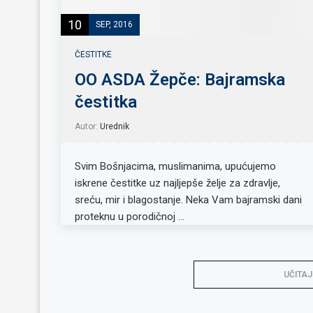
10
SEP, 2016
ČESTITKE
OO ASDA Žepče: Bajramska
čestitka
Autor:
Urednik
Svim Bošnjacima, muslimanima, upućujemo
iskrene čestitke uz najljepše želje za zdravlje,
sreću, mir i blagostanje. Neka Vam bajramski dani
proteknu u porodičnoj …
UČITAJ