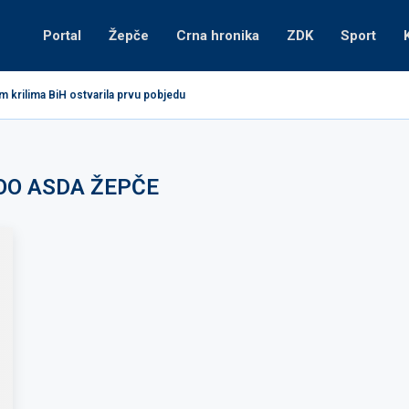
Portal
Žepče
Crna hronika
ZDK
Sport
m krilima BiH ostvarila prvu pobjedu
OO ASDA ŽEPČE