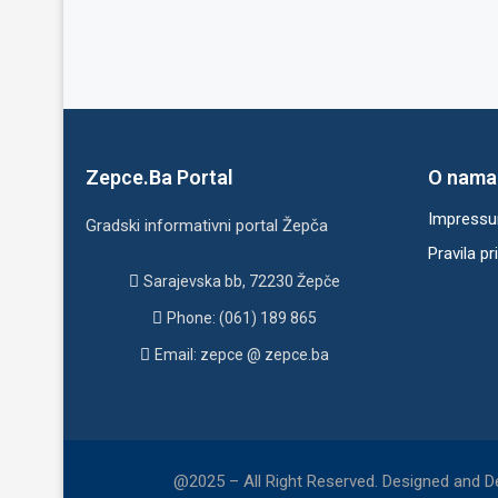
Zepce.Ba Portal
O nama
Impress
Gradski informativni portal Žepča
Pravila pr
Sarajevska bb, 72230 Žepče
Phone: (061) 189 865
Email: zepce @ zepce.ba
@2025 – All Right Reserved. Designed and 