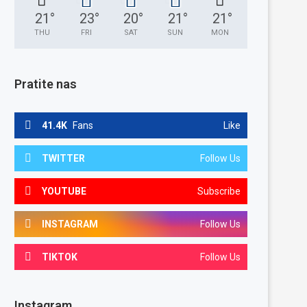
21
°
23
°
20
°
21
°
21
°
THU
FRI
SAT
SUN
MON
Pratite nas
41.4K
Fans
Like
TWITTER
Follow Us
YOUTUBE
Subscribe
INSTAGRAM
Follow Us
TIKTOK
Follow Us
Instagram