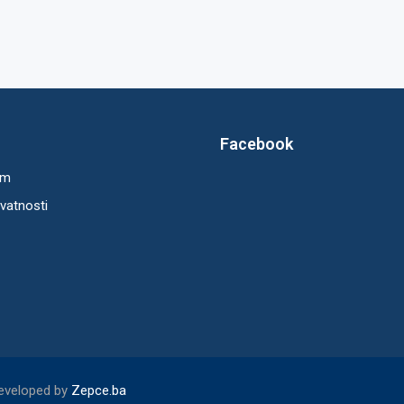
Facebook
um
ivatnosti
Developed by
Zepce.ba