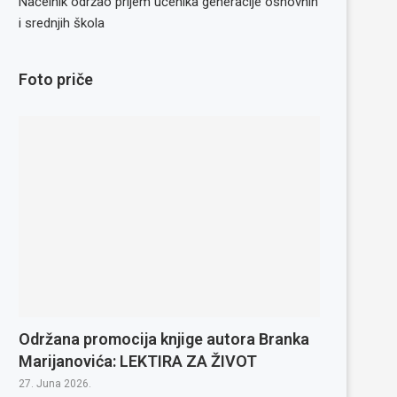
Načelnik održao prijem učenika generacije osnovnih
i srednjih škola
Foto priče
Održana promocija knjige autora Branka
Marijanovića: LEKTIRA ZA ŽIVOT
27. Juna 2026.