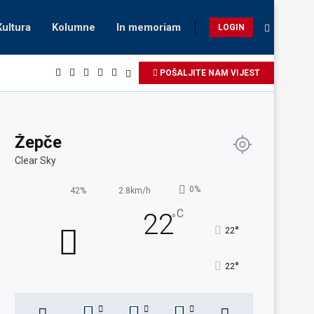
Kultura
Kolumne
In memoriam
LOGIN
POŠALJITE NAM VIJEST
Žepče
Clear Sky
0%
42%
2.8km/h
C
22
°
°
22
°
22