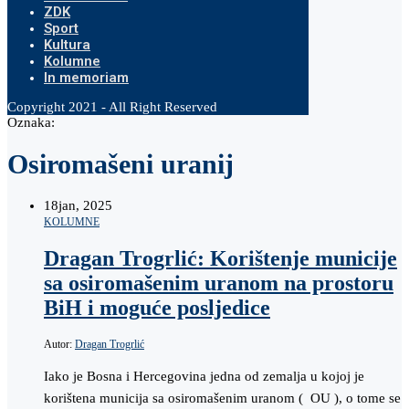
ZDK
Sport
Kultura
Kolumne
In memoriam
Copyright 2021 - All Right Reserved
Oznaka:
Osiromašeni uranij
18
jan, 2025
KOLUMNE
Dragan Trogrlić: Korištenje municije
sa osiromašenim uranom na prostoru
BiH i moguće posljedice
Autor:
Dragan Trogrlić
Iako je Bosna i Hercegovina jedna od zemalja u kojoj je
korištena municija sa osiromašenim uranom ( OU ), o tome se