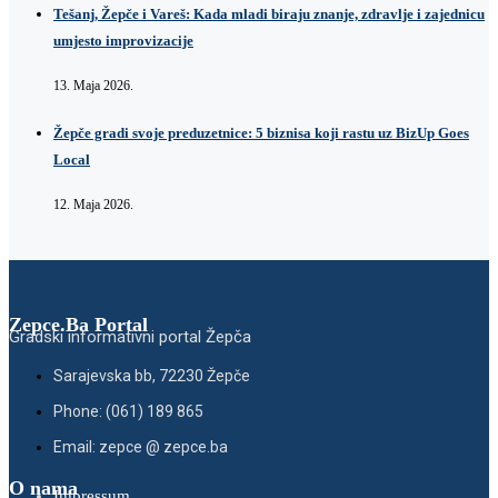
Tešanj, Žepče i Vareš: Kada mladi biraju znanje, zdravlje i zajednicu
umjesto improvizacije
13. Maja 2026.
Žepče gradi svoje preduzetnice: 5 biznisa koji rastu uz BizUp Goes
Local
12. Maja 2026.
Zepce.Ba Portal
Gradski informativni portal Žepča
Sarajevska bb, 72230 Žepče
Phone: (061) 189 865
Email: zepce @ zepce.ba
O nama
Impressum