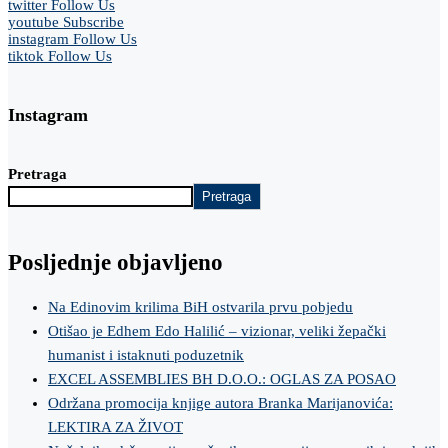
twitter
Follow Us
youtube
Subscribe
instagram
Follow Us
tiktok
Follow Us
Instagram
Pretraga
Pretraga
Posljednje objavljeno
Na Edinovim krilima BiH ostvarila prvu pobjedu
Otišao je Edhem Edo Halilić – vizionar, veliki žepački
humanist i istaknuti poduzetnik
EXCEL ASSEMBLIES BH D.O.O.: OGLAS ZA POSAO
Održana promocija knjige autora Branka Marijanovića:
LEKTIRA ZA ŽIVOT