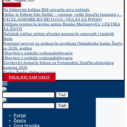
Petak, 7 Augusta, 2026
Izdvojeno
Na Edinovim krilima BiH ostvarila prvu pobjedu
Otišao je Edhem Edo Halilić – vizionar, veliki žepački humanist i...
EXCEL ASSEMBLIES BH D.O.O.: OGLAS ZA POSAO
Održana promocija knjige autora Branka Marijanovića: LEKTIRA
ZA ŽIVOT
Načelnik održao prijem učenika generacije osnovnih i srednjih
škola
Potpisani ugovori za realizaciju projekata Omladinske banke Žepče
za 2026. godinu
Obavijest o prekidu vodosnabdijevanja
Obavijest o prekidu vodosnabdijevanja
Zavidovići domaćin Izbora za Fotomodela Zeničko-dobojskog
kantona 2026
Zovko Žepče: Oglas za posao
POŠALJITE NAM VIJEST
Traži
Traži
Portal
Žepče
Crna hronika