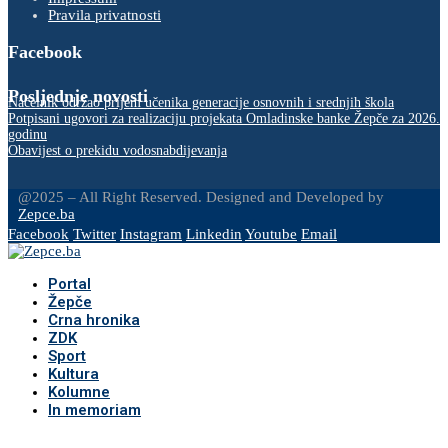
Pravila privatnosti
Facebook
Posljednje novosti
Načelnik održao prijem učenika generacije osnovnih i srednjih škola
Potpisani ugovori za realizaciju projekata Omladinske banke Žepče za 2026.
godinu
Obavijest o prekidu vodosnabdijevanja
@2025 – All Right Reserved. Designed and Developed by
Zepce.ba
Facebook
Twitter
Instagram
Linkedin
Youtube
Email
Portal
Žepče
Crna hronika
ZDK
Sport
Kultura
Kolumne
In memoriam