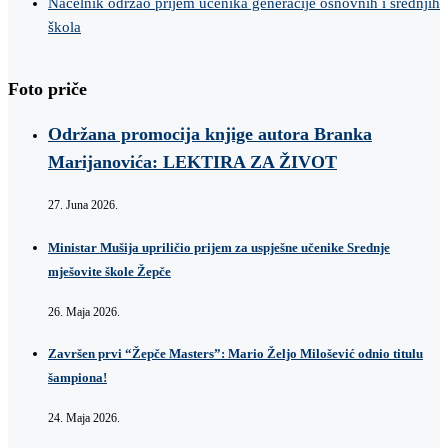
Načelnik održao prijem učenika generacije osnovnih i srednjih
škola
Foto priče
Održana promocija knjige autora Branka
Marijanovića: LEKTIRA ZA ŽIVOT
27. Juna 2026.
Ministar Mušija upriličio prijem za uspješne učenike Srednje
mješovite škole Žepče
26. Maja 2026.
Završen prvi “Žepče Masters”: Mario Željo Milošević odnio titulu
šampiona!
24. Maja 2026.