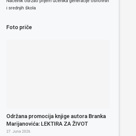
Načelnik održao prijem učenika generacije osnovnih
i srednjih škola
Foto priče
Održana promocija knjige autora Branka
Marijanovića: LEKTIRA ZA ŽIVOT
27. Juna 2026.