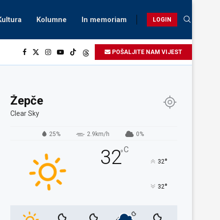
Kultura
Kolumne
In memoriam
LOGIN
POŠALJITE NAM VIJEST
Žepče
Clear Sky
25%
2.9km/h
0%
C
32
°
°
32
°
32