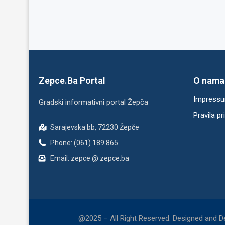
Zepce.Ba Portal
O nama
Impress
Gradski informativni portal Žepča
Pravila pr
Sarajevska bb, 72230 Žepče
Phone: (061) 189 865
Email: zepce @ zepce.ba
@2025 – All Right Reserved. Designed and 