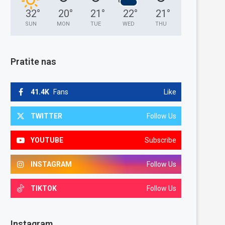
32
°
20
°
21
°
22
°
21
°
SUN
MON
TUE
WED
THU
Pratite nas
41.4K
Fans
Like
TWITTER
Follow Us
YOUTUBE
Subscribe
INSTAGRAM
Follow Us
TIKTOK
Follow Us
Instagram