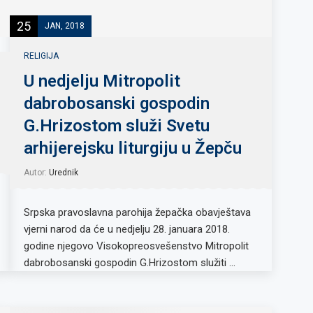
25
JAN, 2018
RELIGIJA
U nedjelju Mitropolit
dabrobosanski gospodin
G.Hrizostom služi Svetu
arhijerejsku liturgiju u Žepču
Autor:
Urednik
Srpska pravoslavna parohija žepačka obavještava
vjerni narod da će u nedjelju 28. januara 2018.
godine njegovo Visokopreosvešenstvo Mitropolit
dabrobosanski gospodin G.Hrizostom služiti …