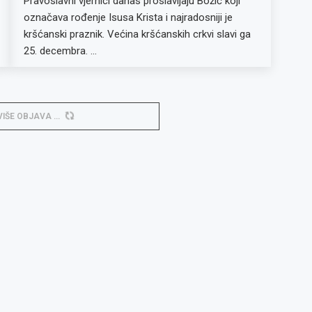
Pravoslavni vjernici danas proslavljaju Božić koji
označava rođenje Isusa Krista i najradosniji je
kršćanski praznik. Većina kršćanskih crkvi slavi ga
25. decembra. …
VIŠE OBJAVA