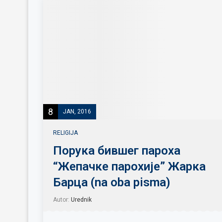
8
JAN, 2016
RELIGIJA
Порука бившег пароха
“Жепачке парохије” Жарка
Барца (na oba pisma)
Autor:
Urednik