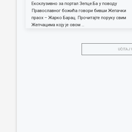
Ексклузивно за портал Зепце.Ба у поводу
Православног божића говори бивши Жепачки
праох – Жарко Барац. Прочитајте поруку свим
Жепчацима коју је овом …
UČITAJ 