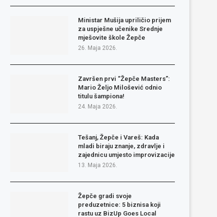
Ministar Mušija upriličio prijem
za uspješne učenike Srednje
mješovite škole Žepče
26. Maja 2026.
Završen prvi “Žepče Masters”:
Mario Željo Milošević odnio
titulu šampiona!
24. Maja 2026.
Tešanj, Žepče i Vareš: Kada
mladi biraju znanje, zdravlje i
zajednicu umjesto improvizacije
13. Maja 2026.
Žepče gradi svoje
preduzetnice: 5 biznisa koji
rastu uz BizUp Goes Local