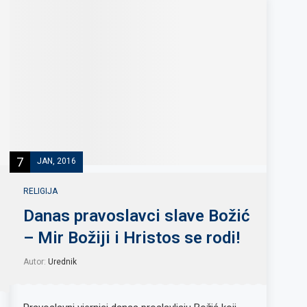
7
JAN, 2016
RELIGIJA
Danas pravoslavci slave Božić
– Mir Božiji i Hristos se rodi!
Autor:
Urednik