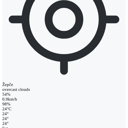
Žepče
overcast clouds
54%
0.9km/h
98%
24
°
C
24
°
24
°
24
°