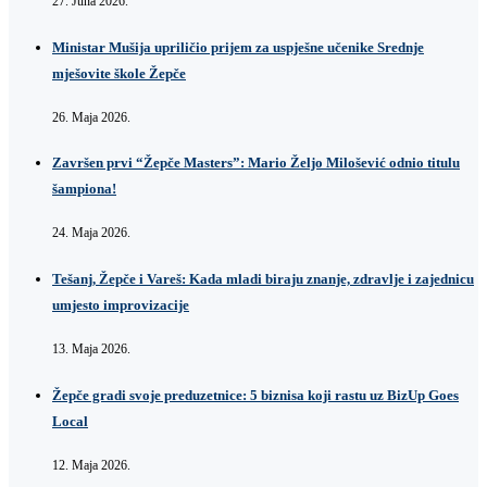
27. Juna 2026.
Ministar Mušija upriličio prijem za uspješne učenike Srednje
mješovite škole Žepče
26. Maja 2026.
Završen prvi “Žepče Masters”: Mario Željo Milošević odnio titulu
šampiona!
24. Maja 2026.
Tešanj, Žepče i Vareš: Kada mladi biraju znanje, zdravlje i zajednicu
umjesto improvizacije
13. Maja 2026.
Žepče gradi svoje preduzetnice: 5 biznisa koji rastu uz BizUp Goes
Local
12. Maja 2026.