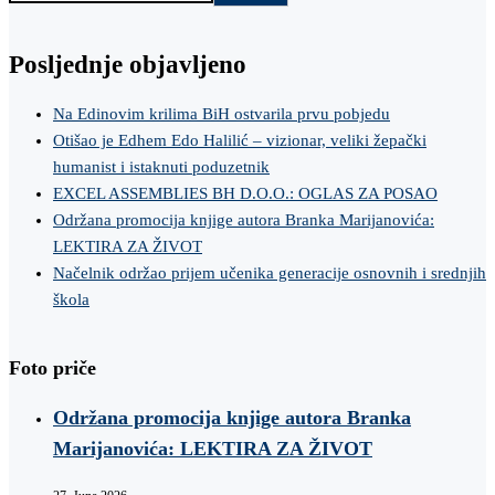
Posljednje objavljeno
Na Edinovim krilima BiH ostvarila prvu pobjedu
Otišao je Edhem Edo Halilić – vizionar, veliki žepački
humanist i istaknuti poduzetnik
EXCEL ASSEMBLIES BH D.O.O.: OGLAS ZA POSAO
Održana promocija knjige autora Branka Marijanovića:
LEKTIRA ZA ŽIVOT
Načelnik održao prijem učenika generacije osnovnih i srednjih
škola
Foto priče
Održana promocija knjige autora Branka
Marijanovića: LEKTIRA ZA ŽIVOT