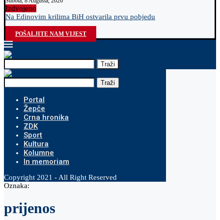
Subota, 8 Augusta, 2026
Izdvojeno
Na Edinovim krilima BiH ostvarila prvu pobjedu
O
POŠALJITE NAM VIJEST
Traži
Traži
Portal
Žepče
Crna hronika
ZDK
Sport
Kultura
Kolumne
In memoriam
Copyright 2021 - All Right Reserved
Oznaka:
prijenos