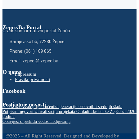
Zepce.Ba Portal
Gradski informativni portal Žepča
Sarajevska bb, 72230 Žepče
Phone: (061) 189 865
Email: zepce @ zepce.ba
O nama
Impressum
Pravila privatnosti
Facebook
Posljednje novosti
Načelnik održao prijem učenika generacije osnovnih i srednjih škola
Potpisani ugovori za realizaciju projekata Omladinske banke Žepče za 2026.
godinu
Obavijest o prekidu vodosnabdijevanja
@2025 – All Right Reserved. Designed and Developed by