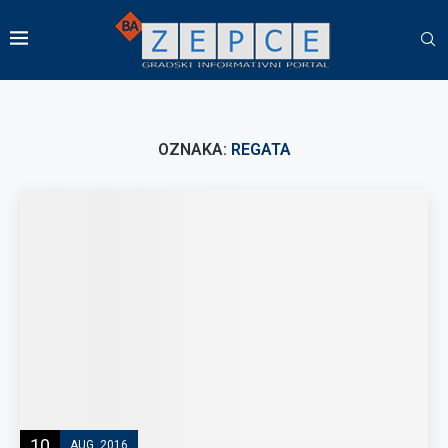
OZNAKA:
REGATA
10
AUG, 2016