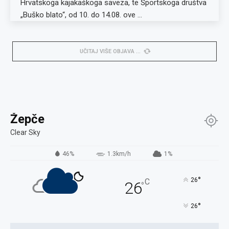
Hrvatskoga kajakaškoga saveza, te Športskoga društva
„Buško blato“, od 10. do 14.08. ove …
UČITAJ VIŠE OBJAVA
Žepče
Clear Sky
46%
1.3km/h
1%
°
26
C
26
°
°
26