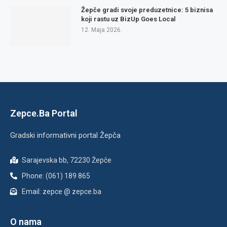
Žepče gradi svoje preduzetnice: 5 biznisa
koji rastu uz BizUp Goes Local
12. Maja 2026.
Zepce.Ba Portal
Gradski informativni portal Žepča
Sarajevska bb, 72230 Žepče
Phone: (061) 189 865
Email: zepce @ zepce.ba
O nama