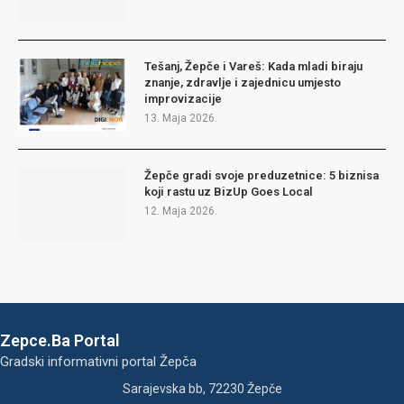
Tešanj, Žepče i Vareš: Kada mladi biraju
znanje, zdravlje i zajednicu umjesto
improvizacije
13. Maja 2026.
Žepče gradi svoje preduzetnice: 5 biznisa
koji rastu uz BizUp Goes Local
12. Maja 2026.
Zepce.Ba Portal
Gradski informativni portal Žepča
Sarajevska bb, 72230 Žepče