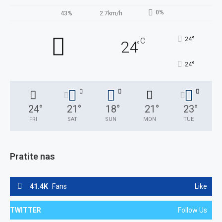
0%
43%
2.7km/h
°
24
C
24
°
°
24
24
°
21
°
18
°
21
°
23
°
FRI
SAT
SUN
MON
TUE
Pratite nas
41.4K
Fans
Like
TWITTER
Follow Us