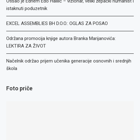
Otišao je Edhem Edo Halilić – vizionar, veliki žepački humanist i
istaknuti poduzetnik
EXCEL ASSEMBLIES BH D.O.O.: OGLAS ZA POSAO
Održana promocija knjige autora Branka Marijanovića:
LEKTIRA ZA ŽIVOT
Načelnik održao prijem učenika generacije osnovnih i srednjih
škola
Foto priče