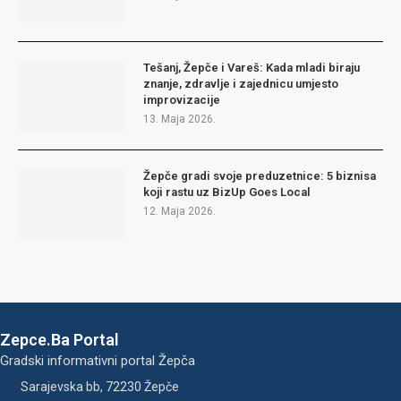
Tešanj, Žepče i Vareš: Kada mladi biraju
znanje, zdravlje i zajednicu umjesto
improvizacije
13. Maja 2026.
Žepče gradi svoje preduzetnice: 5 biznisa
koji rastu uz BizUp Goes Local
12. Maja 2026.
Zepce.Ba Portal
Gradski informativni portal Žepča
Sarajevska bb, 72230 Žepče