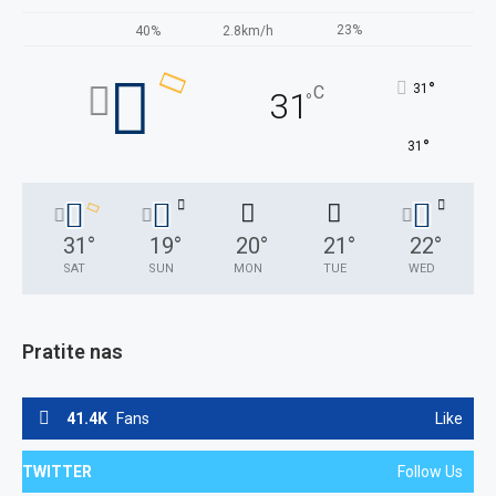
23%
40%
2.8km/h
°
31
C
31
°
°
31
31
°
19
°
20
°
21
°
22
°
SAT
SUN
MON
TUE
WED
Pratite nas
41.4K
Fans
Like
TWITTER
Follow Us