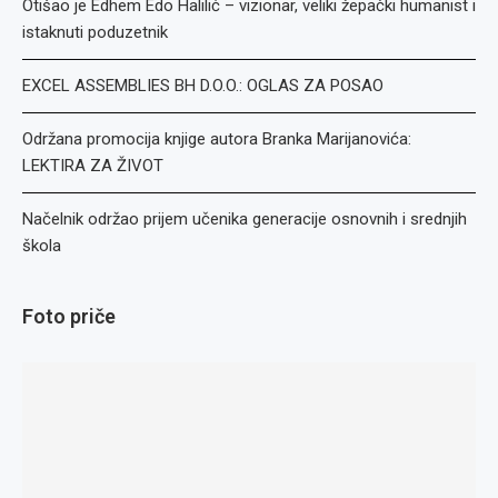
Otišao je Edhem Edo Halilić – vizionar, veliki žepački humanist i
istaknuti poduzetnik
EXCEL ASSEMBLIES BH D.O.O.: OGLAS ZA POSAO
Održana promocija knjige autora Branka Marijanovića:
LEKTIRA ZA ŽIVOT
Načelnik održao prijem učenika generacije osnovnih i srednjih
škola
Foto priče