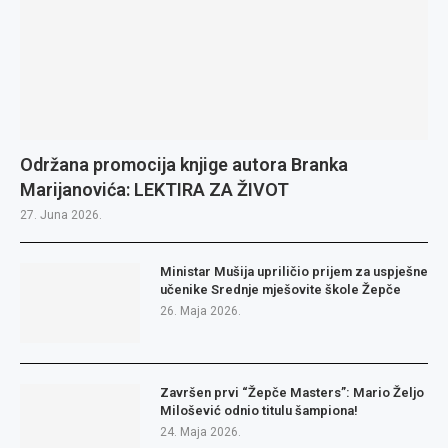
Održana promocija knjige autora Branka
Marijanovića: LEKTIRA ZA ŽIVOT
27. Juna 2026.
Ministar Mušija upriličio prijem za uspješne
učenike Srednje mješovite škole Žepče
26. Maja 2026.
Završen prvi “Žepče Masters”: Mario Željo
Milošević odnio titulu šampiona!
24. Maja 2026.