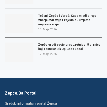
Tešanj, Žepče i Vareš: Kada mladi biraju
znanje, zdravlje i zajednicu umjesto
improvizacije
13. Maja 2026.
Žepče gradi svoje preduzetnice: 5 biznisa
koji rastu uz BizUp Goes Local
12. Maja 2026.
Zepce.Ba Portal
Gradski informativni portal Žepča