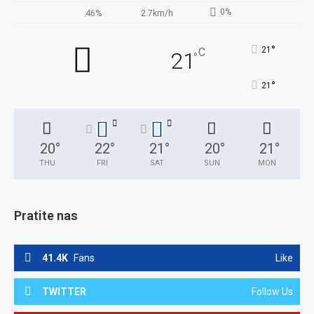
0%
46%
2.7km/h
°
21
C
21
°
°
21
20
°
22
°
21
°
20
°
21
°
THU
FRI
SAT
SUN
MON
Pratite nas
41.4K
Fans
Like
TWITTER
Follow Us