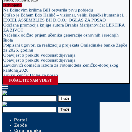
Subota, 8 Augusta, 2026
Izdvojeno
Na Edinovim krilima BiH ostvarila prvu pobjedu
Otišao je Edhem Edo Halilić – vizionar, veliki žepački humanist i...
EXCEL ASSEMBLIES BH D.O.O.: OGLAS ZA POSAO
Održana promocija knjige autora Branka Marijanovića: LEKTIRA
ZA ŽIVOT
Načelnik održao prijem učenika generacije osnovnih i srednjih
škola
Potpisani ugovori za realizaciju projekata Omladinske banke Žepče
za 2026. godinu
Obavijest o prekidu vodosnabdijevanja
Obavijest o prekidu vodosnabdijevanja
Zavidovići domaćin Izbora za Fotomodela Zeničko-dobojskog
kantona 2026
Zovko Žepče: Oglas za posao
POŠALJITE NAM VIJEST
Traži
Traži
Portal
Žepče
Crna hronika