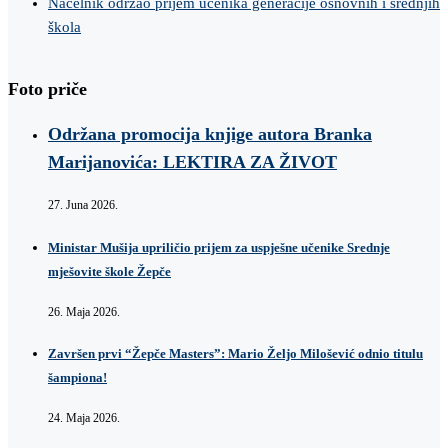
Načelnik održao prijem učenika generacije osnovnih i srednjih
škola
Foto priče
Održana promocija knjige autora Branka
Marijanovića: LEKTIRA ZA ŽIVOT
27. Juna 2026.
Ministar Mušija upriličio prijem za uspješne učenike Srednje
mješovite škole Žepče
26. Maja 2026.
Završen prvi “Žepče Masters”: Mario Željo Milošević odnio titulu
šampiona!
24. Maja 2026.