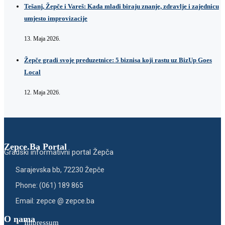
Tešanj, Žepče i Vareš: Kada mladi biraju znanje, zdravlje i zajednicu
umjesto improvizacije
13. Maja 2026.
Žepče gradi svoje preduzetnice: 5 biznisa koji rastu uz BizUp Goes
Local
12. Maja 2026.
Zepce.Ba Portal
Gradski informativni portal Žepča
Sarajevska bb, 72230 Žepče
Phone: (061) 189 865
Email: zepce @ zepce.ba
O nama
Impressum