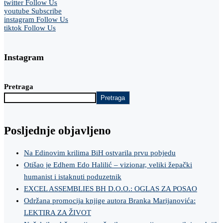
twitter
Follow Us
youtube
Subscribe
instagram
Follow Us
tiktok
Follow Us
Instagram
Pretraga
Pretraga
Posljednje objavljeno
Na Edinovim krilima BiH ostvarila prvu pobjedu
Otišao je Edhem Edo Halilić – vizionar, veliki žepački
humanist i istaknuti poduzetnik
EXCEL ASSEMBLIES BH D.O.O.: OGLAS ZA POSAO
Održana promocija knjige autora Branka Marijanovića:
LEKTIRA ZA ŽIVOT