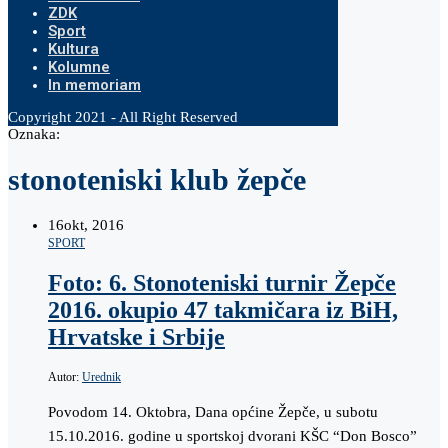
ZDK
Sport
Kultura
Kolumne
In memoriam
Copyright 2021 - All Right Reserved
Oznaka:
stonoteniski klub žepče
16
okt, 2016
SPORT
Foto: 6. Stonoteniski turnir Žepče
2016. okupio 47 takmičara iz BiH,
Hrvatske i Srbije
Autor:
Urednik
Povodom 14. Oktobra, Dana općine Žepče, u subotu
15.10.2016. godine u sportskoj dvorani KŠC “Don Bosco”