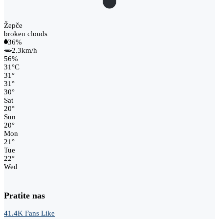
Žepče
broken clouds
36%
2.3km/h
56%
31
°
C
31
°
31
°
30
°
Sat
20
°
Sun
20
°
Mon
21
°
Tue
22
°
Wed
Pratite nas
41.4K
Fans
Like