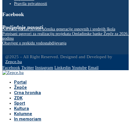
Pravila privatnosti
Facebook
Posljednje novosti
Načelnik održao prijem učenika generacije osnovnih i srednjih škola
Potpisani ugovori za realizaciju projekata Omladinske banke Žepče za 2026.
godinu
Obavijest o prekidu vodosnabdijevanja
@2025 – All Right Reserved. Designed and Developed by
Zepce.ba
Facebook
Twitter
Instagram
Linkedin
Youtube
Email
Portal
Žepče
Crna hronika
ZDK
Sport
Kultura
Kolumne
In memoriam