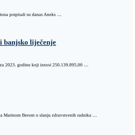
ntona potpisali su danas Aneks …
 banjsko liječenje
 za 2023. godinu koji iznosi 250.139.895,00 …
tva Marinom Berom o slanju zdravstvenih radnika …