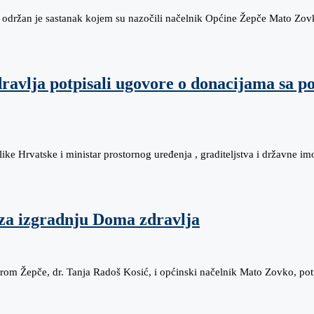
i održan je sastanak kojem su nazočili načelnik Općine Žepče Mato Zov
ravlja potpisali ugovore o donacijama sa 
ke Hrvatske i ministar prostornog uređenja , graditeljstva i državne 
 za izgradnju Doma zdravlja
arom Žepče, dr. Tanja Radoš Kosić, i općinski načelnik Mato Zovko, po