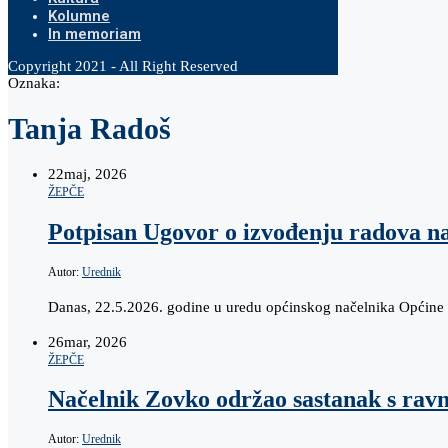
Kolumne
In memoriam
Copyright 2021 - All Right Reserved
Oznaka:
Tanja Radoš
22
maj, 2026
ŽEPČE
Potpisan Ugovor o izvođenju radova n
Autor:
Urednik
Danas, 22.5.2026. godine u uredu općinskog načelnika Općine 
26
mar, 2026
ŽEPČE
Načelnik Zovko održao sastanak s rav
Autor:
Urednik