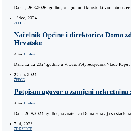
Danas, 26.3.2026. godine, u ugodnoj i konstruktivnoj atmosfer
13
dec, 2024
ŽEPČE
Načelnik Općine i direktorica Doma zd
Hrvatske
Autor:
Urednik
Dana 12.12.2024.godine u Vitezu, Potpredsjednik Vlade Republi
27
sep, 2024
ŽEPČE
Potpisan ugovor o zamjeni nekretnina
Autor:
Urednik
Dana 26.9.2024. godine, ravnateljica Doma zdravlja sa stacion
7
jul, 2023
ZDK
ŽEPČE