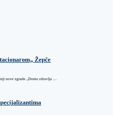
 stacionarom„ Žepče
adnji nove zgrade „Doma zdravlja …
pecijalizantima