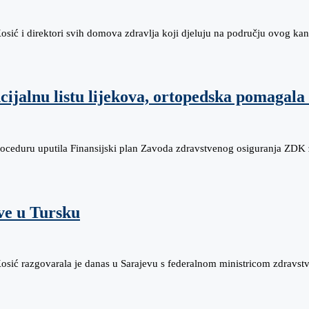
sić i direktori svih domova zdravlja koji djeluju na području ovog ka
jalnu listu lijekova, ortopedska pomagala i
proceduru uputila Finansijski plan Zavoda zdravstvenog osiguranja ZDK
ve u Tursku
osić razgovarala je danas u Sarajevu s federalnom ministricom zdravs