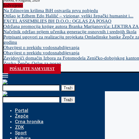
Subota, 8 Augusta, 2026
Izdvojeno
Na Edinovim krilima BiH ostvarila prvu pobjedu
Otišao je Edhem Edo Halilić – vizionar, veliki žepački humanist i...
EXCEL ASSEMBLIES BH D.O.O.: OGLAS ZA POSAO
Održana promocija knjige autora Branka Marijanovića: LEKTIRA Z
Načelnik održao prijem učenika generacije osnovnih i srednjih škola
Potpisani ugovori za realizaciju projekata Omladinske banke Žepče z
godinu
Obavijest o prekidu vodosnabdijevanja
Obavijest o prekidu vodosnabdijevanja
Zavidovići domaćin Izbora za Fotomodela Zeničko-dobojskog kanto
Zovko Žepče: Oglas za posao
POŠALJITE NAM VIJEST
Traži
Traži
Portal
Žepče
Crna hronika
ZDK
Sport
Kultura