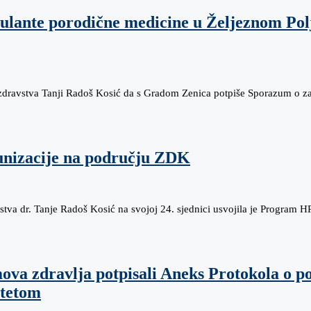
lante porodične medicine u Željeznom Polju
 zdravstva Tanji Radoš Kosić da s Gradom Zenica potpiše Sporazum o z
nizacije na području ZDK
stva dr. Tanje Radoš Kosić na svojoj 24. sjednici usvojila je Program
ova zdravlja potpisali Aneks Protokola o po
itetom