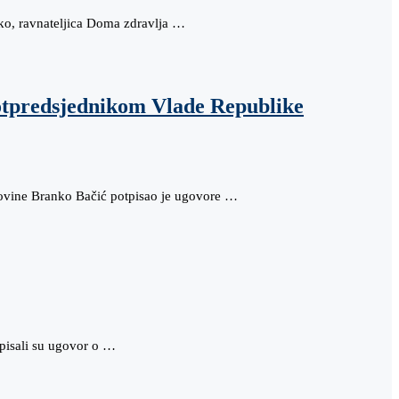
ko, ravnateljica Doma zdravlja …
potpredsjednikom Vlade Republike
imovine Branko Bačić potpisao je ugovore …
tpisali su ugovor o …