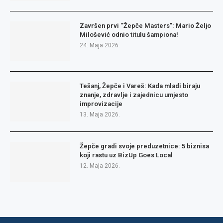
Završen prvi “Žepče Masters”: Mario Željo
Milošević odnio titulu šampiona!
24. Maja 2026.
Tešanj, Žepče i Vareš: Kada mladi biraju
znanje, zdravlje i zajednicu umjesto
improvizacije
13. Maja 2026.
Žepče gradi svoje preduzetnice: 5 biznisa
koji rastu uz BizUp Goes Local
12. Maja 2026.