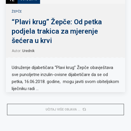
ŽEPČE
“Plavi krug” Žepče: Od petka
podjela trakica za mjerenje
šećera u krvi
Autor:
Urednik
Udruženje dijabetičara “Plavi krug” Žepče obavještava
sve punoljetne inzulin-ovisne dijabetičare da se od
petka, 16.06.2018. godine, mogu javiti svom obiteljskom
liječniku radi …
UČITAJ VIŠE OBJAVA