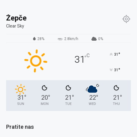
Žepče
Clear Sky
28%
2.8km/h
0%
°
31
C
31
°
°
31
31
°
20
°
21
°
22
°
21
°
SUN
MON
TUE
WED
THU
Pratite nas