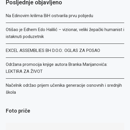
Posljednje objavljeno
Na Edinovim krilima BiH ostvarila prvu pobjedu
Otišao je Edhem Edo Halilić – vizionar, veliki žepački humanist i
istaknuti poduzetnik
EXCEL ASSEMBLIES BH D.O.O.: OGLAS ZA POSAO
Održana promocija knjige autora Branka Marijanovića:
LEKTIRA ZA ŽIVOT
Načelnik održao prijem učenika generacije osnovnih i srednjih
škola
Foto priče