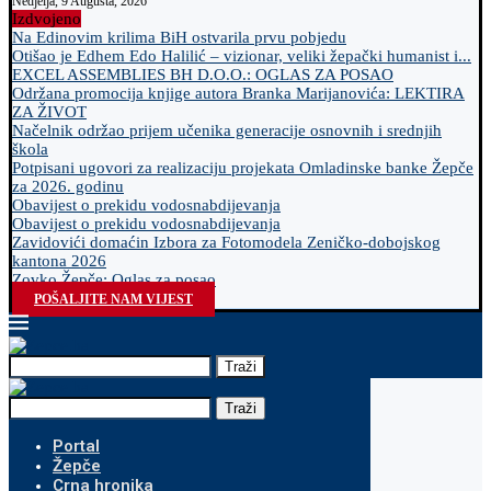
Nedjelja, 9 Augusta, 2026
Izdvojeno
Na Edinovim krilima BiH ostvarila prvu pobjedu
Otišao je Edhem Edo Halilić – vizionar, veliki žepački humanist i...
EXCEL ASSEMBLIES BH D.O.O.: OGLAS ZA POSAO
Održana promocija knjige autora Branka Marijanovića: LEKTIRA
ZA ŽIVOT
Načelnik održao prijem učenika generacije osnovnih i srednjih
škola
Potpisani ugovori za realizaciju projekata Omladinske banke Žepče
za 2026. godinu
Obavijest o prekidu vodosnabdijevanja
Obavijest o prekidu vodosnabdijevanja
Zavidovići domaćin Izbora za Fotomodela Zeničko-dobojskog
kantona 2026
Zovko Žepče: Oglas za posao
POŠALJITE NAM VIJEST
Traži
Traži
Portal
Žepče
Crna hronika