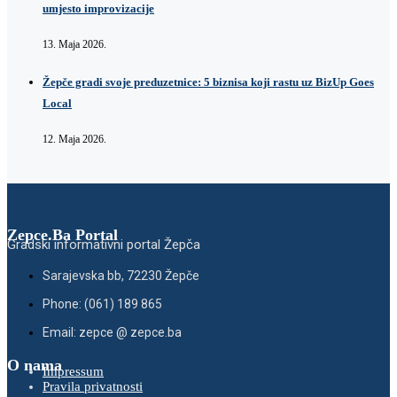
umjesto improvizacije
13. Maja 2026.
Žepče gradi svoje preduzetnice: 5 biznisa koji rastu uz BizUp Goes
Local
12. Maja 2026.
Zepce.Ba Portal
Gradski informativni portal Žepča
Sarajevska bb, 72230 Žepče
Phone: (061) 189 865
Email: zepce @ zepce.ba
O nama
Impressum
Pravila privatnosti