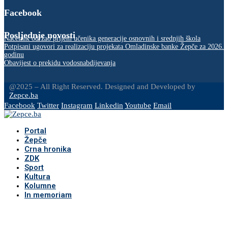
Facebook
Posljednje novosti
Načelnik održao prijem učenika generacije osnovnih i srednjih škola
Potpisani ugovori za realizaciju projekata Omladinske banke Žepče za 2026.
godinu
Obavijest o prekidu vodosnabdijevanja
@2025 – All Right Reserved. Designed and Developed by
Zepce.ba
Facebook
Twitter
Instagram
Linkedin
Youtube
Email
Portal
Žepče
Crna hronika
ZDK
Sport
Kultura
Kolumne
In memoriam