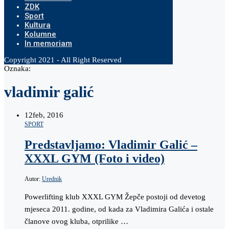
ZDK
Sport
Kultura
Kolumne
In memoriam
Copyright 2021 - All Right Reserved
Oznaka:
vladimir galić
12
feb, 2016
SPORT
Predstavljamo: Vladimir Galić –
XXXL GYM (Foto i video)
Autor:
Urednik
Powerlifting klub XXXL GYM Žepče postoji od devetog
mjeseca 2011. godine, od kada za Vladimira Galića i ostale
članove ovog kluba, otprilike …