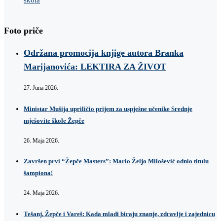
Foto priče
Održana promocija knjige autora Branka
Marijanovića: LEKTIRA ZA ŽIVOT
27. Juna 2026.
Ministar Mušija upriličio prijem za uspješne učenike Srednje
mješovite škole Žepče
26. Maja 2026.
Završen prvi “Žepče Masters”: Mario Željo Milošević odnio titulu
šampiona!
24. Maja 2026.
Tešanj, Žepče i Vareš: Kada mladi biraju znanje, zdravlje i zajednicu