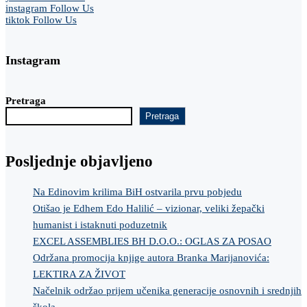
instagram
Follow Us
tiktok
Follow Us
Instagram
Pretraga
Pretraga
Posljednje objavljeno
Na Edinovim krilima BiH ostvarila prvu pobjedu
Otišao je Edhem Edo Halilić – vizionar, veliki žepački
humanist i istaknuti poduzetnik
EXCEL ASSEMBLIES BH D.O.O.: OGLAS ZA POSAO
Održana promocija knjige autora Branka Marijanovića:
LEKTIRA ZA ŽIVOT
Načelnik održao prijem učenika generacije osnovnih i srednjih
škola