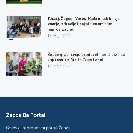
Tešanj, Žepče i Vareš: Kada mladi biraju
znanje, zdravlje i zajednicu umjesto
improvizacije
13. Maja 2026.
Žepče gradi svoje preduzetnice: 5 biznisa
koji rastu uz BizUp Goes Local
12. Maja 2026.
Zepce.Ba Portal
Gradski informativni portal Žepča