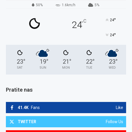
50%
1.6km/h
5%
°
24
C
24
°
°
24
23
°
19
°
21
°
22
°
23
°
SAT
SUN
MON
TUE
WED
Pratite nas
41.4K
Fans
Like
TWITTER
Follow Us