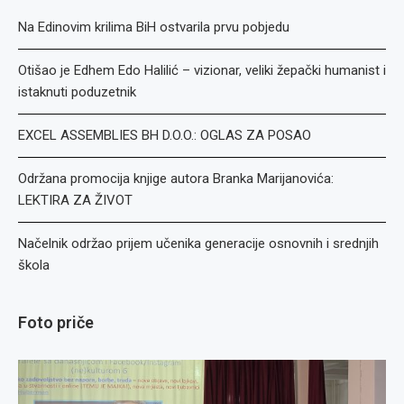
Na Edinovim krilima BiH ostvarila prvu pobjedu
Otišao je Edhem Edo Halilić – vizionar, veliki žepački humanist i
istaknuti poduzetnik
EXCEL ASSEMBLIES BH D.O.O.: OGLAS ZA POSAO
Održana promocija knjige autora Branka Marijanovića:
LEKTIRA ZA ŽIVOT
Načelnik održao prijem učenika generacije osnovnih i srednjih
škola
Foto priče