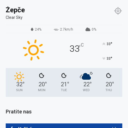
Žepče
Clear Sky
24%
2.7km/h
0%
°
33
C
33
°
°
33
32
°
20
°
21
°
22
°
20
°
SUN
MON
TUE
WED
THU
Pratite nas