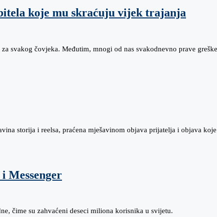
itela koje mu skraćuju vijek trajanja
no za svakog čovjeka. Međutim, mnogi od nas svakodnevno prave grešk
avina storija i reelsa, praćena mješavinom objava prijatelja i objava ko
 i Messenger
dne, čime su zahvaćeni deseci miliona korisnika u svijetu.