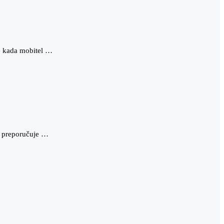
e kada mobitel …
je preporučuje …