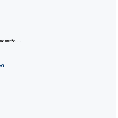
vene mreže. …
Go