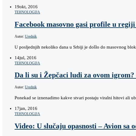
19
okt, 2016
TEHNOLOGIJA
Facebook masovno gasi profile u regiji
Autor:
Urednik
U posljednjih nekoliko dana u Srbiji je došlo do masovnog bloki
14
jul, 2016
TEHNOLOGIJA
Da li su i Žepčaci ludi za ovom igrom
Autor:
Urednik
Ponekad se iznenadimo kakve stvari postaju viralni hitovi ali ub
17
jan, 2016
TEHNOLOGIJA
Video: U slučaju opasnosti – Avion s