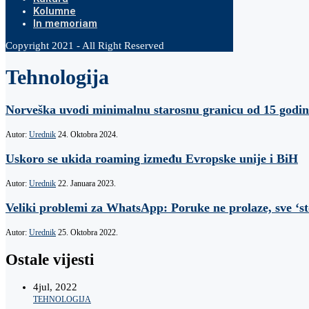
Kolumne
In memoriam
Copyright 2021 - All Right Reserved
Tehnologija
Norveška uvodi minimalnu starosnu granicu od 15 godin
Autor:
Urednik
24. Oktobra 2024.
Uskoro se ukida roaming između Evropske unije i BiH
Autor:
Urednik
22. Januara 2023.
Veliki problemi za WhatsApp: Poruke ne prolaze, sve ‘st
Autor:
Urednik
25. Oktobra 2022.
Ostale vijesti
4
jul, 2022
TEHNOLOGIJA