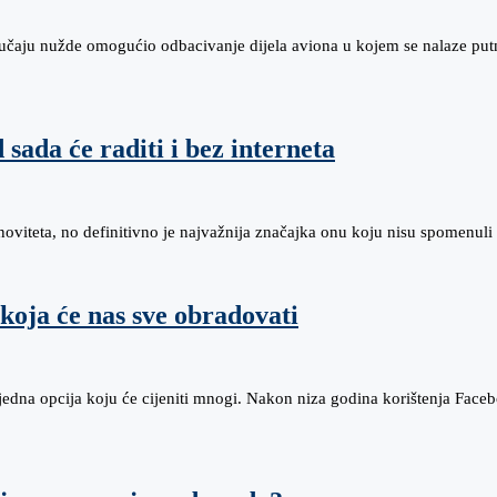
 slučaju nužde omogućio odbacivanje dijela aviona u kojem se nalaze put
ada će raditi i bez interneta
noviteta, no definitivno je najvažnija značajka onu koju nisu spomenuli
oja će nas sve obradovati
edna opcija koju će cijeniti mnogi. Nakon niza godina korištenja Faceb