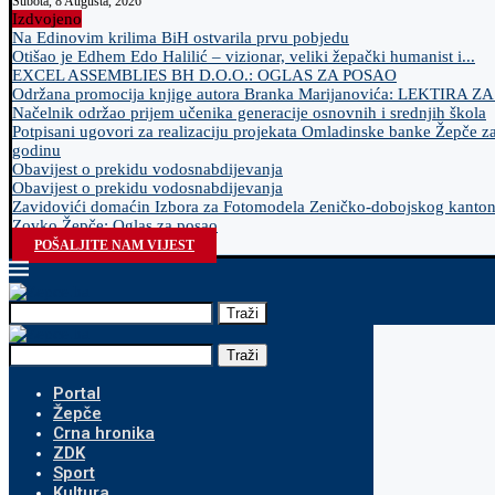
Subota, 8 Augusta, 2026
Izdvojeno
Na Edinovim krilima BiH ostvarila prvu pobjedu
Otišao je Edhem Edo Halilić – vizionar, veliki žepački humanist i...
EXCEL ASSEMBLIES BH D.O.O.: OGLAS ZA POSAO
Održana promocija knjige autora Branka Marijanovića: LEKTIRA Z
Načelnik održao prijem učenika generacije osnovnih i srednjih škola
Potpisani ugovori za realizaciju projekata Omladinske banke Žepče z
godinu
Obavijest o prekidu vodosnabdijevanja
Obavijest o prekidu vodosnabdijevanja
Zavidovići domaćin Izbora za Fotomodela Zeničko-dobojskog kanto
Zovko Žepče: Oglas za posao
POŠALJITE NAM VIJEST
Traži
Traži
Portal
Žepče
Crna hronika
ZDK
Sport
Kultura