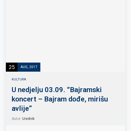
25
AUG, 2017
KULTURA
U nedjelju 03.09. “Bajramski
koncert – Bajram dođe, mirišu
avlije”
Autor:
Urednik