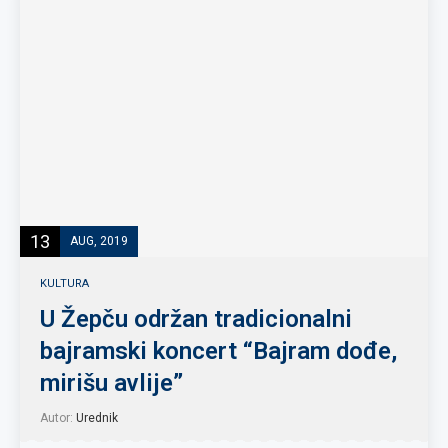
13
AUG, 2019
KULTURA
U Žepču održan tradicionalni
bajramski koncert “Bajram dođe,
mirišu avlije”
Autor:
Urednik