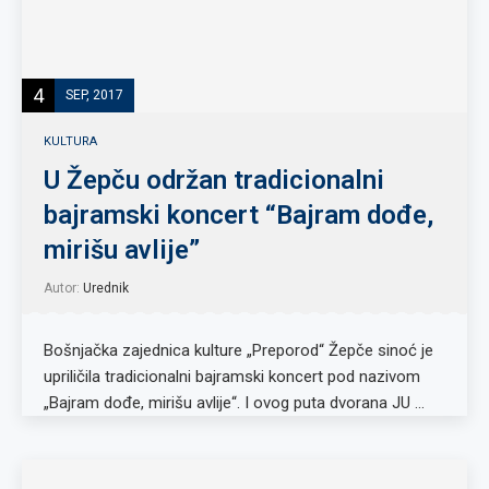
4
SEP, 2017
KULTURA
U Žepču održan tradicionalni
bajramski koncert “Bajram dođe,
mirišu avlije”
Autor:
Urednik
Bošnjačka zajednica kulture „Preporod“ Žepče sinoć je
upriličila tradicionalni bajramski koncert pod nazivom
„Bajram dođe, mirišu avlije“. I ovog puta dvorana JU …