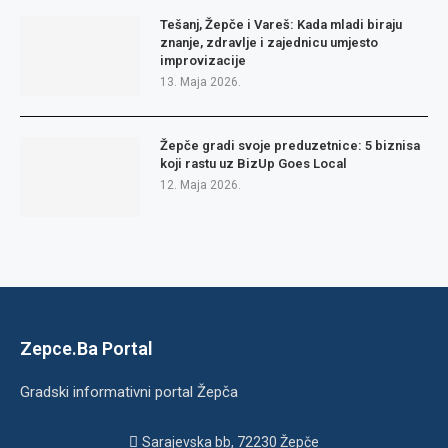
Tešanj, Žepče i Vareš: Kada mladi biraju
znanje, zdravlje i zajednicu umjesto
improvizacije
13. Maja 2026.
Žepče gradi svoje preduzetnice: 5 biznisa
koji rastu uz BizUp Goes Local
12. Maja 2026.
Zepce.Ba Portal
Gradski informativni portal Žepča
Sarajevska bb, 72230 Žepče