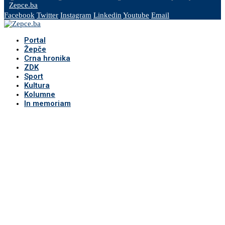
Zepce.ba
Facebook
Twitter
Instagram
Linkedin
Youtube
Email
Portal
Žepče
Crna hronika
ZDK
Sport
Kultura
Kolumne
In memoriam