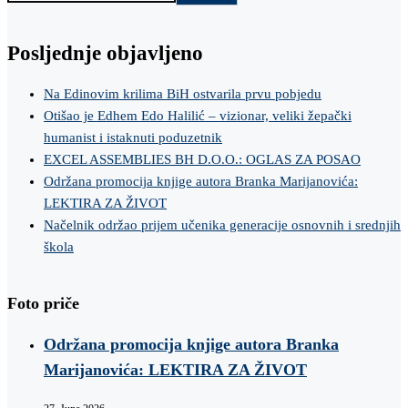
Posljednje objavljeno
Na Edinovim krilima BiH ostvarila prvu pobjedu
Otišao je Edhem Edo Halilić – vizionar, veliki žepački
humanist i istaknuti poduzetnik
EXCEL ASSEMBLIES BH D.O.O.: OGLAS ZA POSAO
Održana promocija knjige autora Branka Marijanovića:
LEKTIRA ZA ŽIVOT
Načelnik održao prijem učenika generacije osnovnih i srednjih
škola
Foto priče
Održana promocija knjige autora Branka
Marijanovića: LEKTIRA ZA ŽIVOT