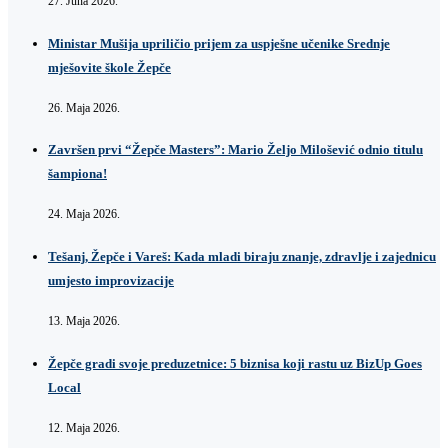
27. Juna 2026.
Ministar Mušija upriličio prijem za uspješne učenike Srednje
mješovite škole Žepče
26. Maja 2026.
Završen prvi “Žepče Masters”: Mario Željo Milošević odnio titulu
šampiona!
24. Maja 2026.
Tešanj, Žepče i Vareš: Kada mladi biraju znanje, zdravlje i zajednicu
umjesto improvizacije
13. Maja 2026.
Žepče gradi svoje preduzetnice: 5 biznisa koji rastu uz BizUp Goes
Local
12. Maja 2026.