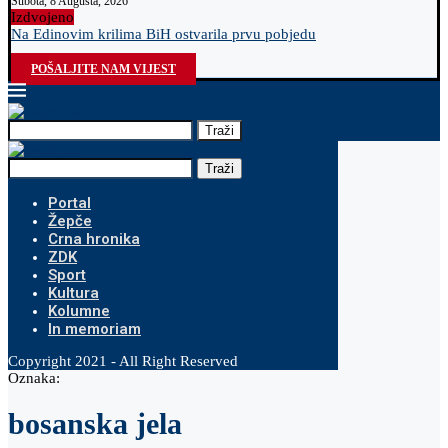
Subota, 8 Augusta, 2026
Izdvojeno
Na Edinovim krilima BiH ostvarila prvu pobjedu
O
POŠALJITE NAM VIJEST
Traži
Traži
Portal
Žepče
Crna hronika
ZDK
Sport
Kultura
Kolumne
In memoriam
Copyright 2021 - All Right Reserved
Oznaka:
bosanska jela