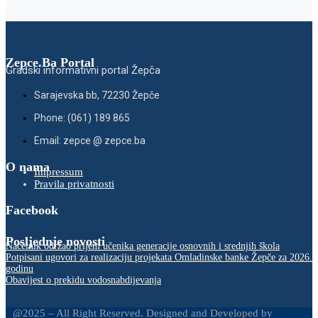
Zepce.Ba Portal
Gradski informativni portal Žepča
Sarajevska bb, 72230 Žepče
Phone: (061) 189 865
Email: zepce @ zepce.ba
O nama
Impressum
Pravila privatnosti
Facebook
Posljednje novosti
Načelnik održao prijem učenika generacije osnovnih i srednjih škola
Potpisani ugovori za realizaciju projekata Omladinske banke Žepče za 2026.
godinu
Obavijest o prekidu vodosnabdijevanja
@2025 – All Right Reserved. Designed and Developed by