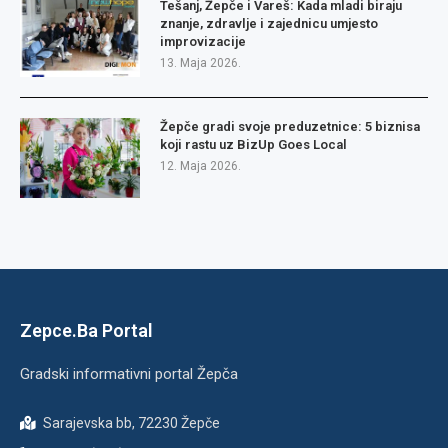
Tešanj, Žepče i Vareš: Kada mladi biraju
znanje, zdravlje i zajednicu umjesto
improvizacije
13. Maja 2026.
Žepče gradi svoje preduzetnice: 5 biznisa
koji rastu uz BizUp Goes Local
12. Maja 2026.
Zepce.Ba Portal
Gradski informativni portal Žepča
Sarajevska bb, 72230 Žepče