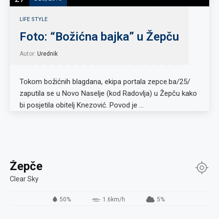
LIFE STYLE
Foto: “Božićna bajka” u Žepču
Autor:
Urednik
Tokom božićnih blagdana, ekipa portala zepce.ba/25/
zaputila se u Novo Naselje (kod Radovlja) u Žepču kako
bi posjetila obitelj Knezović. Povod je …
Žepče
Clear Sky
50%
1.6km/h
5%