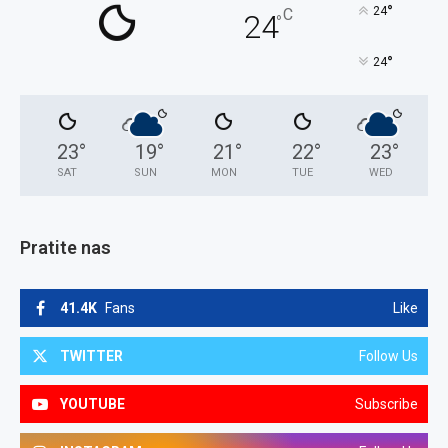
°
24
C
24
°
°
24
23
°
19
°
21
°
22
°
23
°
SAT
SUN
MON
TUE
WED
Pratite nas
41.4K
Fans
Like
TWITTER
Follow Us
YOUTUBE
Subscribe