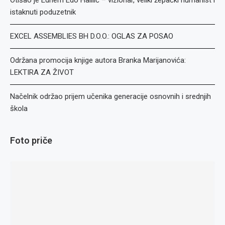
Otišao je Edhem Edo Halilić – vizionar, veliki žepački humanist i
istaknuti poduzetnik
EXCEL ASSEMBLIES BH D.O.O.: OGLAS ZA POSAO
Održana promocija knjige autora Branka Marijanovića:
LEKTIRA ZA ŽIVOT
Načelnik održao prijem učenika generacije osnovnih i srednjih
škola
Foto priče