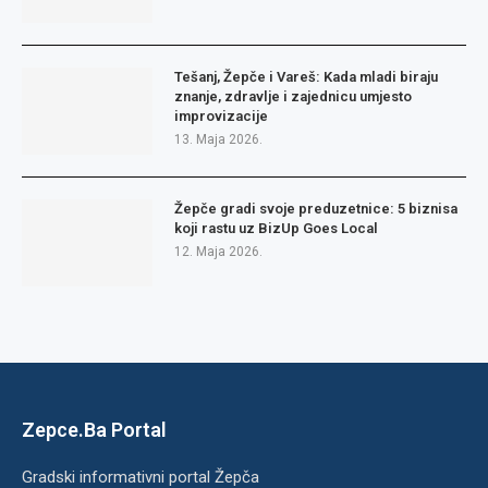
Tešanj, Žepče i Vareš: Kada mladi biraju
znanje, zdravlje i zajednicu umjesto
improvizacije
13. Maja 2026.
Žepče gradi svoje preduzetnice: 5 biznisa
koji rastu uz BizUp Goes Local
12. Maja 2026.
Zepce.Ba Portal
Gradski informativni portal Žepča