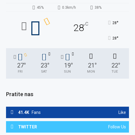
45%
0.3km/h
38%
°
28
C
28
°
°
28
27
°
23
°
19
°
21
°
22
°
FRI
SAT
SUN
MON
TUE
Pratite nas
41.4K
Fans
Like
TWITTER
Follow Us