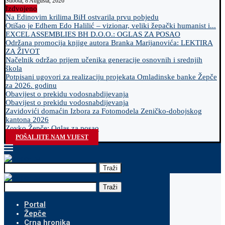
Subota, 8 Augusta, 2026
Izdvojeno
Na Edinovim krilima BiH ostvarila prvu pobjedu
Otišao je Edhem Edo Halilić – vizionar, veliki žepački humanist i...
EXCEL ASSEMBLIES BH D.O.O.: OGLAS ZA POSAO
Održana promocija knjige autora Branka Marijanovića: LEKTIRA
ZA ŽIVOT
Načelnik održao prijem učenika generacije osnovnih i srednjih
škola
Potpisani ugovori za realizaciju projekata Omladinske banke Žepče
za 2026. godinu
Obavijest o prekidu vodosnabdijevanja
Obavijest o prekidu vodosnabdijevanja
Zavidovići domaćin Izbora za Fotomodela Zeničko-dobojskog
kantona 2026
Zovko Žepče: Oglas za posao
POŠALJITE NAM VIJEST
Traži
Traži
Portal
Žepče
Crna hronika