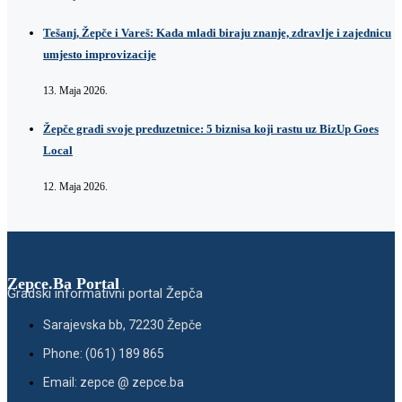
Tešanj, Žepče i Vareš: Kada mladi biraju znanje, zdravlje i zajednicu
umjesto improvizacije
13. Maja 2026.
Žepče gradi svoje preduzetnice: 5 biznisa koji rastu uz BizUp Goes
Local
12. Maja 2026.
Zepce.Ba Portal
Gradski informativni portal Žepča
Sarajevska bb, 72230 Žepče
Phone: (061) 189 865
Email: zepce @ zepce.ba