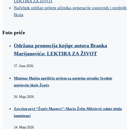
LEKTIRA ZA ŽIVOT
Načelnik održao prijem učenika generacije osnovnih i srednjih
škola
Foto priče
Održana promocija knjige autora Branka
Marijanovića: LEKTIRA ZA ŽIVOT
27. Juna 2026.
Ministar Mušija upriličio prijem za uspješne učenike Srednje
mješovite škole Žepče
26. Maja 2026.
Završen prvi “Žepče Masters”: Mario Željo Milošević odnio titulu
šampiona!
24. Maja 2026.