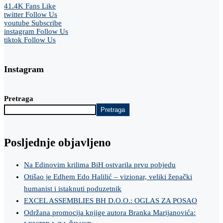
41.4K
Fans
Like
twitter
Follow Us
youtube
Subscribe
instagram
Follow Us
tiktok
Follow Us
Instagram
Pretraga
Pretraga
Posljednje objavljeno
Na Edinovim krilima BiH ostvarila prvu pobjedu
Otišao je Edhem Edo Halilić – vizionar, veliki žepački
humanist i istaknuti poduzetnik
EXCEL ASSEMBLIES BH D.O.O.: OGLAS ZA POSAO
Održana promocija knjige autora Branka Marijanovića: