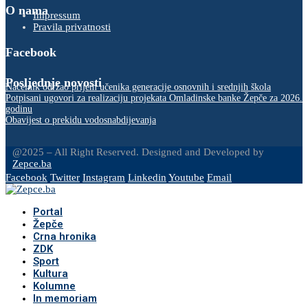
O nama
Impressum
Pravila privatnosti
Facebook
Posljednje novosti
Načelnik održao prijem učenika generacije osnovnih i srednjih škola
Potpisani ugovori za realizaciju projekata Omladinske banke Žepče za 2026.
godinu
Obavijest o prekidu vodosnabdijevanja
@2025 – All Right Reserved. Designed and Developed by
Zepce.ba
Facebook
Twitter
Instagram
Linkedin
Youtube
Email
Portal
Žepče
Crna hronika
ZDK
Sport
Kultura
Kolumne
In memoriam