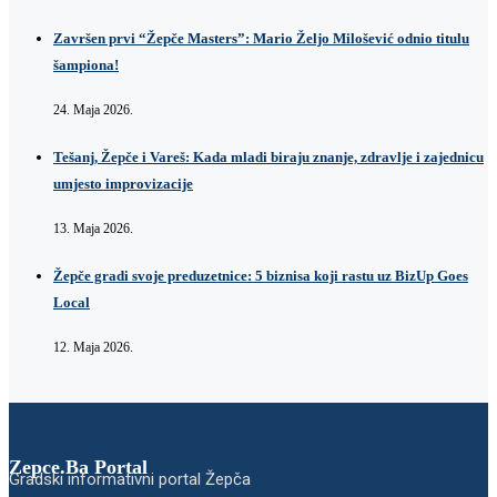
Završen prvi “Žepče Masters”: Mario Željo Milošević odnio titulu
šampiona!
24. Maja 2026.
Tešanj, Žepče i Vareš: Kada mladi biraju znanje, zdravlje i zajednicu
umjesto improvizacije
13. Maja 2026.
Žepče gradi svoje preduzetnice: 5 biznisa koji rastu uz BizUp Goes
Local
12. Maja 2026.
Zepce.Ba Portal
Gradski informativni portal Žepča