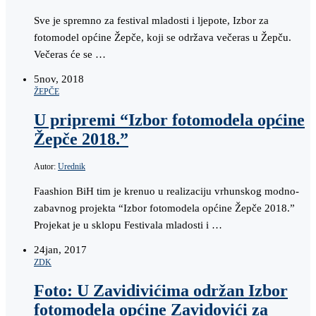
Sve je spremno za festival mladosti i ljepote, Izbor za
fotomodel općine Žepče, koji se održava večeras u Žepču.
Večeras će se …
5
nov, 2018
ŽEPČE
U pripremi “Izbor fotomodela općine
Žepče 2018.”
Autor:
Urednik
Faashion BiH tim je krenuo u realizaciju vrhunskog modno-
zabavnog projekta “Izbor fotomodela općine Žepče 2018.”
Projekat je u sklopu Festivala mladosti i …
24
jan, 2017
ZDK
Foto: U Zavidivićima održan Izbor
fotomodela općine Zavidovići za