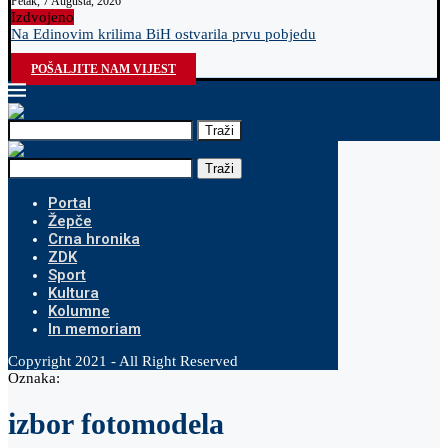
Petak, 7 Augusta, 2026
Izdvojeno
Na Edinovim krilima BiH ostvarila prvu pobjedu
O
POŠALJITE NAM VIJEST
Traži
Traži
Portal
Žepče
Crna hronika
ZDK
Sport
Kultura
Kolumne
In memoriam
Copyright 2021 - All Right Reserved
Oznaka:
izbor fotomodela