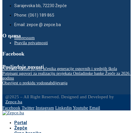
Sarajevska bb, 72230 Žepče
Phone: (061) 189 865
Email: zepce @ zepce.ba
O nama
Impressum
Pravila privatnosti
Facebook
Posljednje novosti
Načelnik održao prijem učenika generacije osnovnih i srednjih škola
Potpisani ugovori za realizaciju projekata Omladinske banke Žepče za 2026.
godinu
Obavijest o prekidu vodosnabdijevanja
@2025 – All Right Reserved. Designed and Developed by
Zepce.ba
Facebook
Twitter
Instagram
Linkedin
Youtube
Email
Portal
Žepče