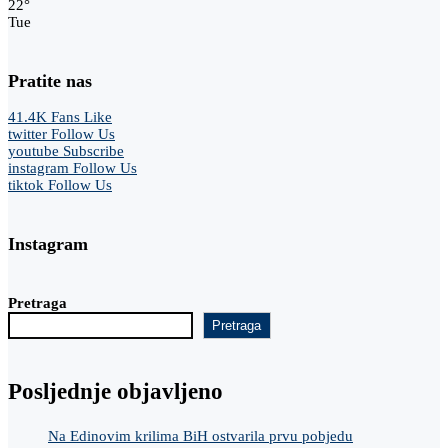
22
°
Tue
Pratite nas
41.4K
Fans
Like
twitter
Follow Us
youtube
Subscribe
instagram
Follow Us
tiktok
Follow Us
Instagram
Pretraga
Pretraga
Posljednje objavljeno
Na Edinovim krilima BiH ostvarila prvu pobjedu