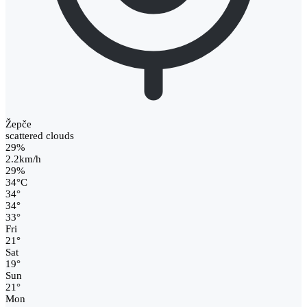
Žepče
scattered clouds
29%
2.2km/h
29%
34
°
C
34
°
34
°
33
°
Fri
21
°
Sat
19
°
Sun
21
°
Mon