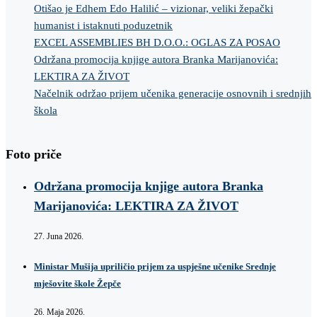
Otišao je Edhem Edo Halilić – vizionar, veliki žepački
humanist i istaknuti poduzetnik
EXCEL ASSEMBLIES BH D.O.O.: OGLAS ZA POSAO
Održana promocija knjige autora Branka Marijanovića:
LEKTIRA ZA ŽIVOT
Načelnik održao prijem učenika generacije osnovnih i srednjih
škola
Foto priče
Održana promocija knjige autora Branka
Marijanovića: LEKTIRA ZA ŽIVOT
27. Juna 2026.
Ministar Mušija upriličio prijem za uspješne učenike Srednje
mješovite škole Žepče
26. Maja 2026.