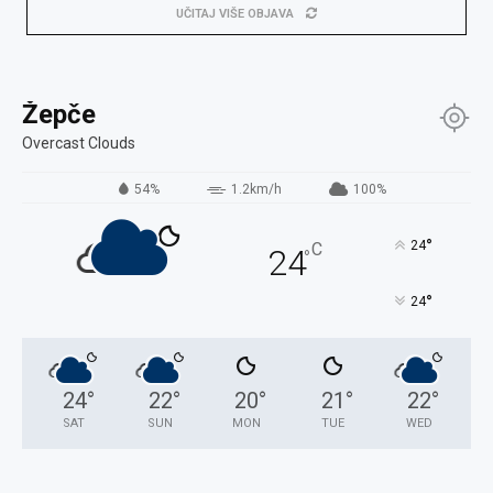
UČITAJ VIŠE OBJAVA
Žepče
Overcast Clouds
54%
1.2km/h
100%
°
24
C
24
°
°
24
24
°
22
°
20
°
21
°
22
°
SAT
SUN
MON
TUE
WED