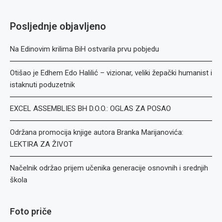
Posljednje objavljeno
Na Edinovim krilima BiH ostvarila prvu pobjedu
Otišao je Edhem Edo Halilić – vizionar, veliki žepački humanist i
istaknuti poduzetnik
EXCEL ASSEMBLIES BH D.O.O.: OGLAS ZA POSAO
Održana promocija knjige autora Branka Marijanovića:
LEKTIRA ZA ŽIVOT
Načelnik održao prijem učenika generacije osnovnih i srednjih
škola
Foto priče