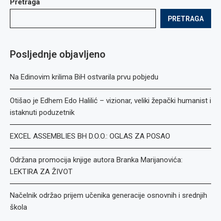
Pretraga
PRETRAGA
Posljednje objavljeno
Na Edinovim krilima BiH ostvarila prvu pobjedu
Otišao je Edhem Edo Halilić – vizionar, veliki žepački humanist i
istaknuti poduzetnik
EXCEL ASSEMBLIES BH D.O.O.: OGLAS ZA POSAO
Održana promocija knjige autora Branka Marijanovića:
LEKTIRA ZA ŽIVOT
Načelnik održao prijem učenika generacije osnovnih i srednjih
škola