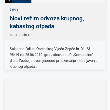
ŽEPČE
Novi režim odvoza krupnog,
kabastog otpada
Autor:
Urednik
Sukladno Odluci Općinskog Vijeća Žepče br. 01-23-
98/19 od 28.06.2019. god., obaveza JP „Komunalno“
d.o.o Žepče je dvomjesečno preuzimanje i zbrinjavanje
krupnog otpada …