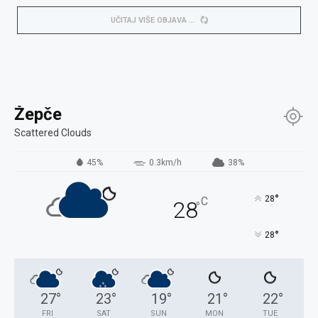
UČITAJ VIŠE OBJAVA
Žepče
Scattered Clouds
45%
0.3km/h
38%
°
28
C
28
°
°
28
27
°
23
°
19
°
21
°
22
°
FRI
SAT
SUN
MON
TUE