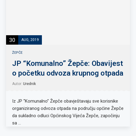
30
AUG, 2019
ŽEPČE
JP “Komunalno” Žepče: Obavijest
o početku odvoza krupnog otpada
Autor:
Urednik
Iz JP “Komunalno” Žepče obavještavaju sve korisnike
organiziranog odvoza otpada na području općine Žepče
da sukladno odluci Općinskog Vijeća Žepče, započinju
sa …