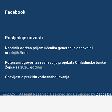
Facebook
Posljednje novosti
Načelnik održao prijem učenika generacije osnovnih i
srednjih škola
Potpisani ugovori za realizaciju projekata Omladinske banke
Žepče za 2026. godinu
Obavijest o prekidu vodosnabdijevanja
@2025 – All Right Reserved. Designed and Developed by
Zepce.ba