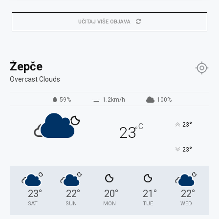
UČITAJ VIŠE OBJAVA
Žepče
Overcast Clouds
59%
1.2km/h
100%
°
23
C
23
°
°
23
23
°
22
°
20
°
21
°
22
°
SAT
SUN
MON
TUE
WED