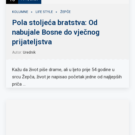
KOLUMNE
LIFE STYLE
ŽEPČE
Pola stoljeća bratstva: Od
nabujale Bosne do vječnog
prijateljstva
Autor:
Urednik
Kažu da život piše drame, ali u ljeto prije 54 godine u
srcu Žepča, život je napisao početak jedne od najljepših
priča …