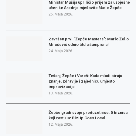
Ministar Mušija upriličio prijem za uspješne
učenike Srednje mješovite škole Žepče
26. Maja 2026.
Završen prvi “Žepče Masters”: Mario Željo
Milošević odnio titulu šampiona!
24. Maja 2026.
Tešanj, Žepče i Vareš: Kada mladi biraju
znanje, zdravlje i zajednicu umjesto
improvizacije
13. Maja 2026.
Žepče gradi svoje preduzetnice: 5 biznisa
koji rastu uz BizUp Goes Local
12. Maja 2026.