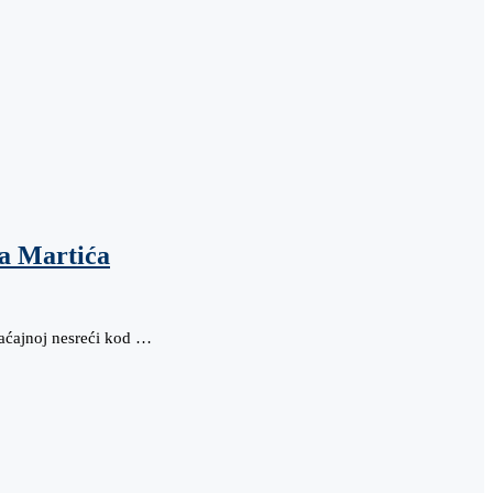
a Martića
raćajnoj nesreći kod …