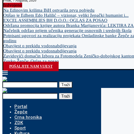
Petak, 7 Augusta, 2026
Izdvojeno
Na Edinovim krilima BiH ostvarila prvu pobjedu
Otišao je Edhem Edo Halilić – vizionar, veliki žepački humanist i...
EXCEL ASSEMBLIES BH D.O.O.: OGLAS ZA POSAO
Održana promocija knjige autora Branka Marijanovića: LEKTIRA Z
Načelnik održao prijem učenika generacije osnovnih i srednjih škola
Potpisani ugovori za realizaciju projekata Omladinske banke Žepče z
godinu
Obavijest o prekidu vodosnabdijevanja
Obavijest o prekidu vodosnabdijevanja
Zavidovići domaćin Izbora za Fotomodela Zeničko-dobojskog kanto
Zovko Žepče: Oglas za posao
POŠALJITE NAM VIJEST
Traži
Traži
Portal
Žepče
Crna hronika
ZDK
Sport
Kultura