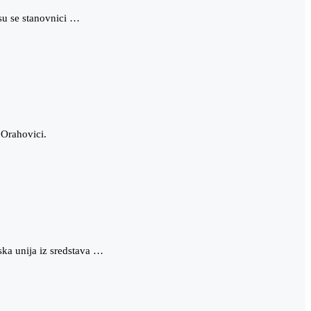
su se stanovnici …
 Orahovici.
ska unija iz sredstava …