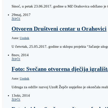
Sinoć, u petak 23.06.2017. godine u MZ Orahovica održano je t
29
maj, 2017
ŽEPČE
Otvoren Društveni centar u Orahovici
Autor:
Urednik
U četvrtak, 25.05.2017. godine u sklopu projekta “Jačanje ulog
8
nov, 2014
ŽEPČE
Foto: Svečano otvorena dječija igrališ
Autor:
Urednik
Udruga za održiv razvoj UzoR Žepče uspješno je okončala realiz
13
okt, 2014
ŽEPČE