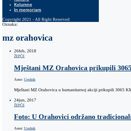
Kolumne
In memoriam
Copyright 2021 - All Right Reserved
Oznaka:
mz orahovica
26
feb, 2018
ŽEPČE
Mještani MZ Orahovica prikupili 306
Autor:
Urednik
Mještani MZ Orahovica u humanitarnoj akciji prikupili 3065 KM
24
jun, 2017
ŽEPČE
Foto: U Orahovici održano tradicionaln
Autor:
Urednik