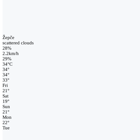
Žepče
scattered clouds
28%
2.2km/h
29%
34
°
C
34
°
34
°
33
°
Fri
21
°
Sat
19
°
Sun
21
°
Mon
22
°
Tue