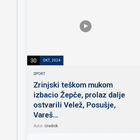
30
OKT, 2024
SPORT
Zrinjski teškom mukom
izbacio Žepče, prolaz dalje
ostvarili Velež, Posušje,
Vareš…
Autor:
Urednik