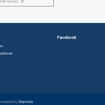
 VIŠE OBJAVA
Facebook
um
ivatnosti
Developed by
Zepce.ba