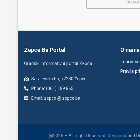
UČITAJ
Zepce.Ba Portal
O nama
Impress
Gradski informativni portal Žepča
Pravila pr
Sarajevska bb, 72230 Žepče
Phone: (061) 189 865
Email: zepce @ zepce.ba
@2025 – All Right Reserved. Designed and 