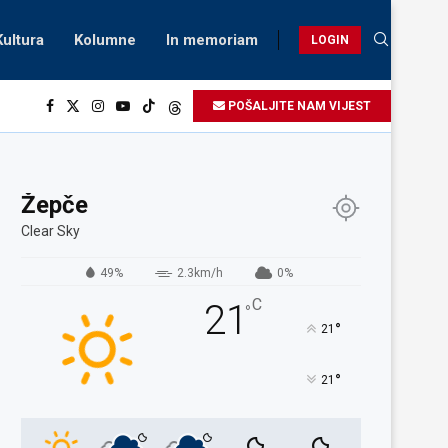
Kultura
Kolumne
In memoriam
LOGIN
POŠALJITE NAM VIJEST
Žepče
Clear Sky
49%
2.3km/h
0%
C
21
°
°
21
°
21