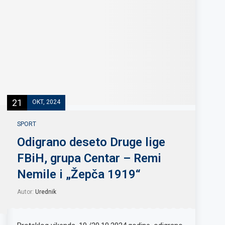
21
OKT, 2024
SPORT
Odigrano deseto Druge lige
FBiH, grupa Centar – Remi
Nemile i „Žepča 1919“
Autor:
Urednik