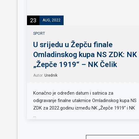
23
AUG, 2022
SPORT
U srijedu u Žepču finale
Omladinskog kupa NS ZDK: NK
„Žepče 1919“ – NK Čelik
Autor:
Urednik
Konačno je određen datum i satnica za
odigravanje finalne utakmice Omladinskog kupa NS
ZDK za 2022.godinu između NK „Žepče 1919“ i NK
…