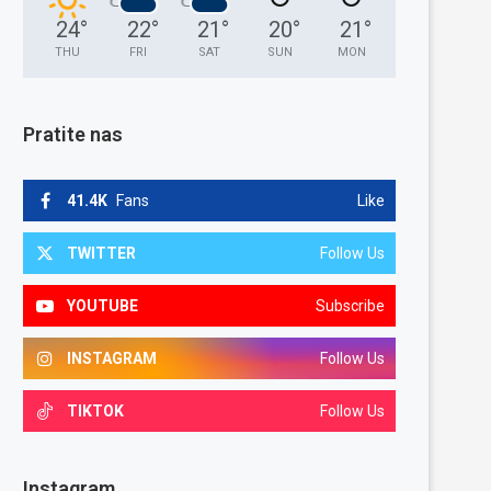
24
°
22
°
21
°
20
°
21
°
THU
FRI
SAT
SUN
MON
Pratite nas
41.4K
Fans
Like
TWITTER
Follow Us
YOUTUBE
Subscribe
INSTAGRAM
Follow Us
TIKTOK
Follow Us
Instagram