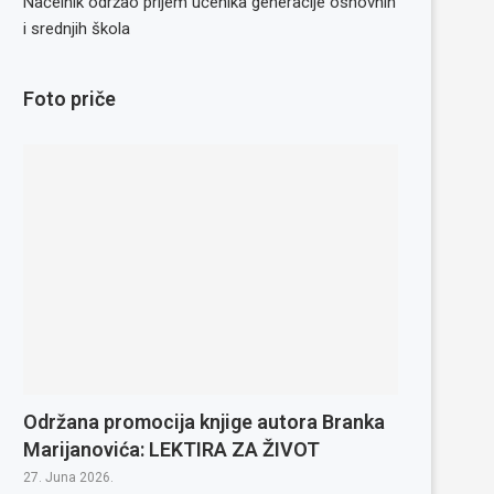
Načelnik održao prijem učenika generacije osnovnih
i srednjih škola
Foto priče
Održana promocija knjige autora Branka
Marijanovića: LEKTIRA ZA ŽIVOT
27. Juna 2026.