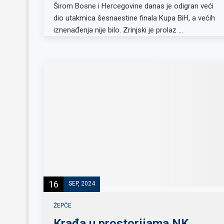
Širom Bosne i Hercegovine danas je odigran veći
dio utakmica šesnaestine finala Kupa BiH, a većih
iznenađenja nije bilo. Zrinjski je prolaz …
16
SEP, 2024
ŽEPČE
Krađa u prostorijama NK