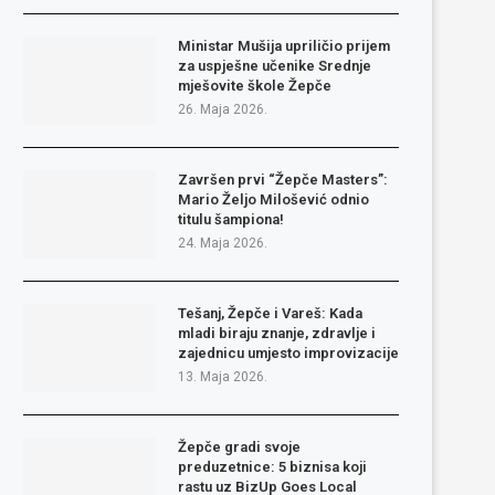
Ministar Mušija upriličio prijem
za uspješne učenike Srednje
mješovite škole Žepče
26. Maja 2026.
Završen prvi “Žepče Masters”:
Mario Željo Milošević odnio
titulu šampiona!
24. Maja 2026.
Tešanj, Žepče i Vareš: Kada
mladi biraju znanje, zdravlje i
zajednicu umjesto improvizacije
13. Maja 2026.
Žepče gradi svoje
preduzetnice: 5 biznisa koji
rastu uz BizUp Goes Local