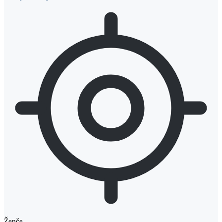
Žepče