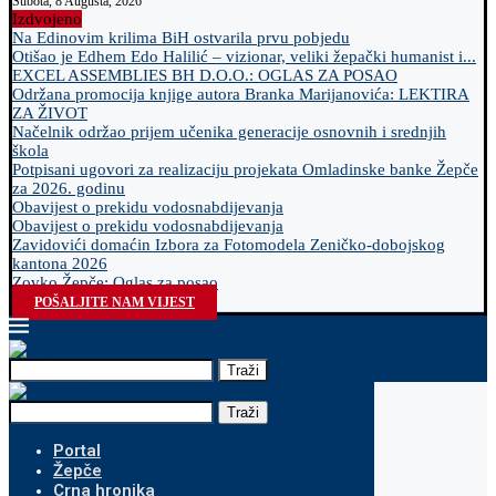
Subota, 8 Augusta, 2026
Izdvojeno
Na Edinovim krilima BiH ostvarila prvu pobjedu
Otišao je Edhem Edo Halilić – vizionar, veliki žepački humanist i...
EXCEL ASSEMBLIES BH D.O.O.: OGLAS ZA POSAO
Održana promocija knjige autora Branka Marijanovića: LEKTIRA
ZA ŽIVOT
Načelnik održao prijem učenika generacije osnovnih i srednjih
škola
Potpisani ugovori za realizaciju projekata Omladinske banke Žepče
za 2026. godinu
Obavijest o prekidu vodosnabdijevanja
Obavijest o prekidu vodosnabdijevanja
Zavidovići domaćin Izbora za Fotomodela Zeničko-dobojskog
kantona 2026
Zovko Žepče: Oglas za posao
POŠALJITE NAM VIJEST
Traži
Traži
Portal
Žepče
Crna hronika