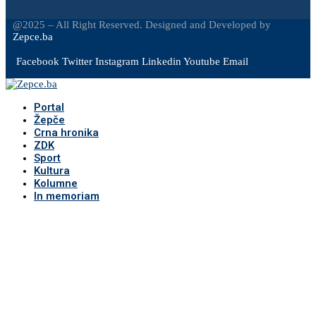
@2025 – All Right Reserved. Designed and Developed by
Zepce.ba
Facebook
Twitter
Instagram
Linkedin
Youtube
Email
Portal
Žepče
Crna hronika
ZDK
Sport
Kultura
Kolumne
In memoriam