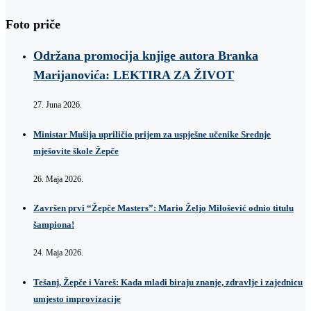
Foto priče
Održana promocija knjige autora Branka
Marijanovića: LEKTIRA ZA ŽIVOT
27. Juna 2026.
Ministar Mušija upriličio prijem za uspješne učenike Srednje
mješovite škole Žepče
26. Maja 2026.
Završen prvi “Žepče Masters”: Mario Željo Milošević odnio titulu
šampiona!
24. Maja 2026.
Tešanj, Žepče i Vareš: Kada mladi biraju znanje, zdravlje i zajednicu
umjesto improvizacije