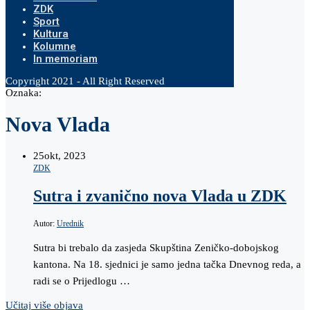
ZDK
Sport
Kultura
Kolumne
In memoriam
Copyright 2021 - All Right Reserved
Oznaka:
Nova Vlada
25
okt, 2023
ZDK
Sutra i zvanično nova Vlada u ZDK
Autor:
Urednik
Sutra bi trebalo da zasjeda Skupština Zeničko-dobojskog
kantona. Na 18. sjednici je samo jedna tačka Dnevnog reda, a
radi se o Prijedlogu …
Učitaj više objava