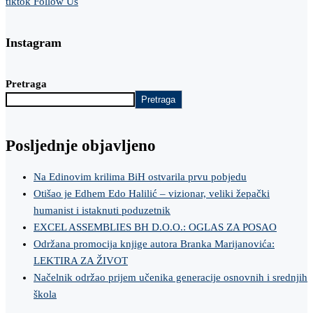
tiktok
Follow Us
Instagram
Pretraga
Pretraga
Posljednje objavljeno
Na Edinovim krilima BiH ostvarila prvu pobjedu
Otišao je Edhem Edo Halilić – vizionar, veliki žepački
humanist i istaknuti poduzetnik
EXCEL ASSEMBLIES BH D.O.O.: OGLAS ZA POSAO
Održana promocija knjige autora Branka Marijanovića:
LEKTIRA ZA ŽIVOT
Načelnik održao prijem učenika generacije osnovnih i srednjih
škola