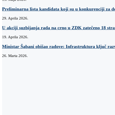
Preliminarna lista kandidata koji su u konkurenciji za d
29. Aprila 2026.
U akciji suzbijanja rada na crno u ZDK zatečeno 18 str
19. Aprila 2026.
Ministar Šabani obišao radove: Infrastruktura ključ raz
26. Marta 2026.