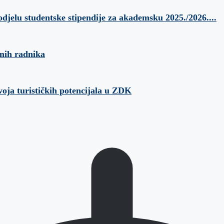
odjelu studentske stipendije za akademsku 2025./2026....
anih radnika
voja turističkih potencijala u ZDK