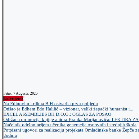
Petak, 7 Augusta, 2026
Izdvojeno
Na Edinovim krilima BiH ostvarila prvu pobjedu
Otišao je Edhem Edo Halilić – vizionar, veliki žepački humanist i...
EXCEL ASSEMBLIES BH D.O.O.: OGLAS ZA POSAO
Održana promocija knjige autora Branka Marijanovića: LEKTIRA Z
Načelnik održao prijem učenika generacije osnovnih i srednjih škola
Potpisani ugovori za realizaciju projekata Omladinske banke Žepče z
godinu