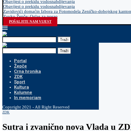
Obavijest o prekidu vodosnabdijevanja
Obavijest o prekidu vodosnabdijevanja
Zavidovići domaćin Izbora za Fotomodela Zeničko-dobojskog kanto
Zovko Žepče: Oglas za posao
POŠALJITE NAM VIJEST
Traži
Traži
Portal
Žepče
Crna hronika
ZDK
Sport
Kultura
Kolumne
In memoriam
Copyright 2021 - All Right Reserved
ZDK
Sutra i zvanično nova Vlada u Z