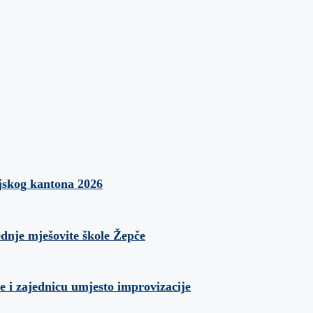
jskog kantona 2026
ednje mješovite škole Žepče
e i zajednicu umjesto improvizacije