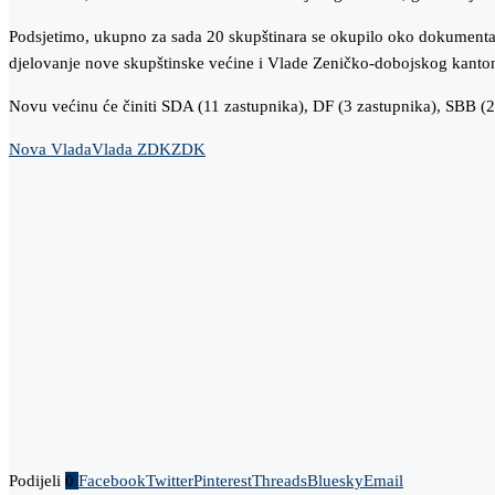
Podsjetimo, ukupno za sada 20 skupštinara se okupilo oko dokumenta 
djelovanje nove skupštinske većine i Vlade Zeničko-dobojskog kanto
Novu većinu će činiti SDA (11 zastupnika), DF (3 zastupnika), SBB (2
Nova Vlada
Vlada ZDK
ZDK
Podijeli
0
Facebook
Twitter
Pinterest
Threads
Bluesky
Email