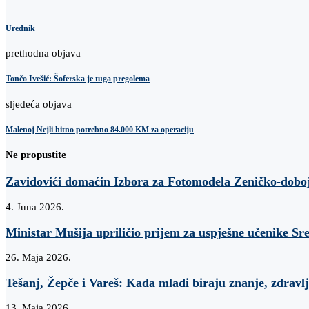
Urednik
prethodna objava
Tončo Ivešić: Šoferska je tuga pregolema
sljedeća objava
Malenoj Nejli hitno potrebno 84.000 KM za operaciju
Ne propustite
Zavidovići domaćin Izbora za Fotomodela Zeničko-dobo
4. Juna 2026.
Ministar Mušija upriličio prijem za uspješne učenike Sr
26. Maja 2026.
Tešanj, Žepče i Vareš: Kada mladi biraju znanje, zdravlj
13. Maja 2026.