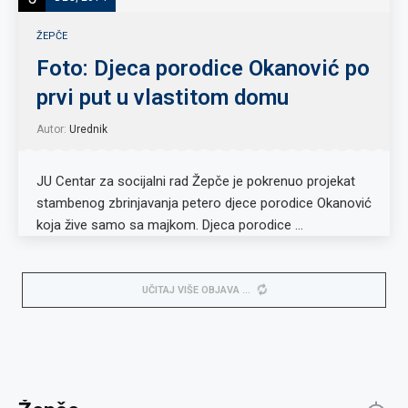
ŽEPČE
Foto: Djeca porodice Okanović po
prvi put u vlastitom domu
Autor:
Urednik
JU Centar za socijalni rad Žepče je pokrenuo projekat
stambenog zbrinjavanja petero djece porodice Okanović
koja žive samo sa majkom. Djeca porodice …
UČITAJ VIŠE OBJAVA