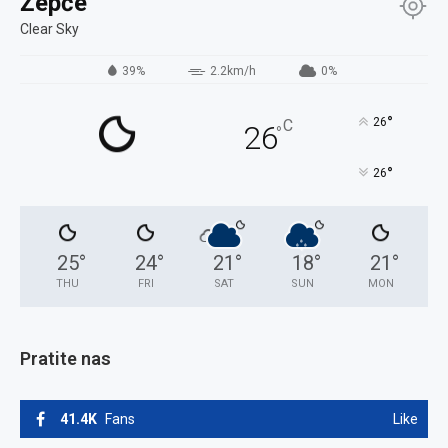
Žepče
Clear Sky
39%
2.2km/h
0%
°
26
C
26
°
°
26
25
°
24
°
21
°
18
°
21
°
THU
FRI
SAT
SUN
MON
Pratite nas
41.4K
Fans
Like