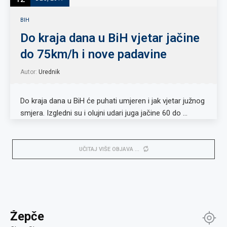
BIH
Do kraja dana u BiH vjetar jačine
do 75km/h i nove padavine
Autor:
Urednik
Do kraja dana u BiH će puhati umjeren i jak vjetar južnog
smjera. Izgledni su i olujni udari juga jačine 60 do …
UČITAJ VIŠE OBJAVA
Žepče