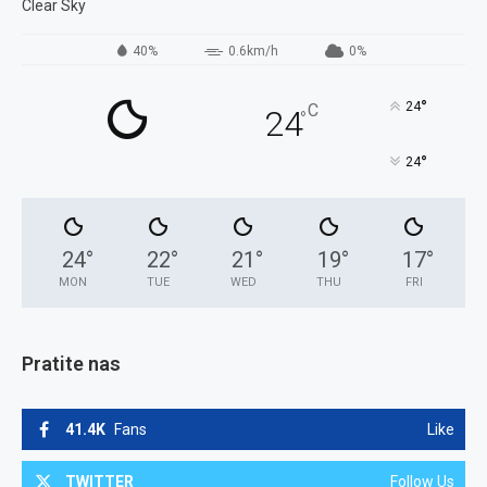
Clear Sky
40%
0.6km/h
0%
°
24
C
24
°
°
24
24
°
22
°
21
°
19
°
17
°
MON
TUE
WED
THU
FRI
Pratite nas
41.4K
Fans
Like
TWITTER
Follow Us