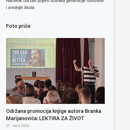
Načelnik održao prijem učenika generacije osnovnih
i srednjih škola
Foto priče
Održana promocija knjige autora Branka
Marijanovića: LEKTIRA ZA ŽIVOT
27. Juna 2026.