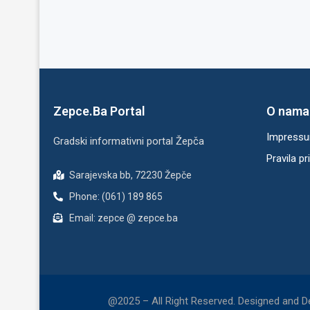
Zepce.Ba Portal
O nama
Impress
Gradski informativni portal Žepča
Pravila pr
Sarajevska bb, 72230 Žepče
Phone: (061) 189 865
Email: zepce @ zepce.ba
@2025 – All Right Reserved. Designed and 