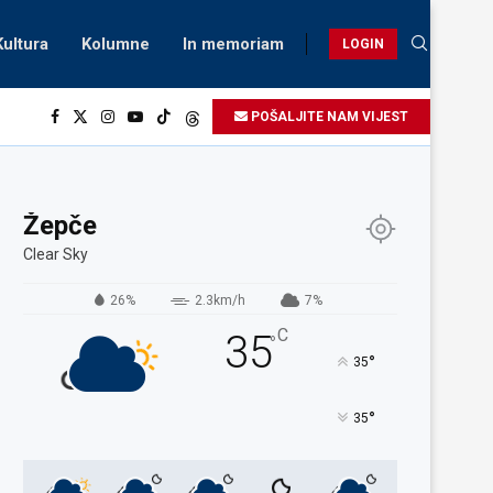
Kultura
Kolumne
In memoriam
LOGIN
POŠALJITE NAM VIJEST
Žepče
Clear Sky
26%
2.3km/h
7%
C
35
°
°
35
°
35