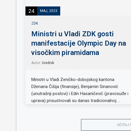
24
MAJ, 2023
ZDK
Ministri u Vladi ZDK gosti
manifestacije Olympic Day na
visočkim piramidama
Autor:
Urednik
Ministri u Vladi Zeničko-dobojskog kantona
Dženana Čišija (finansije), Benjamin Sinanović
(unutrašnji poslovi) i Edin Hasaničević (pravosuđe i
uprava) prisustvovali su danas tradicionalnoj …
UČITAJ 