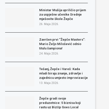
Ministar Mušija upriličio prijem
za uspješne učenike Srednje
mješovite škole Žepče
26. Maja 2026.
Završen prvi “Žepče Masters”:
Mario Željo Milošević odnio
titulu šampiona!
24. Maja 2026.
Tešanj, Žepče i Vareš: Kada
mladi biraju znanje, zdravlje i
zajednicu umjesto improvizacije
13. Maja 2026.
Žepče gradi svoje
preduzetnice: 5 biznisa koji
rastu uz BizUp Goes Local