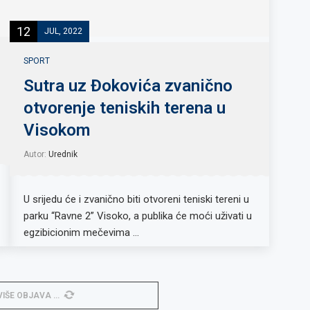
12
JUL, 2022
SPORT
Sutra uz Đokovića zvanično
otvorenje teniskih terena u
Visokom
Autor:
Urednik
U srijedu će i zvanično biti otvoreni teniski tereni u
parku “Ravne 2” Visoko, a publika će moći uživati u
egzibicionim mečevima …
VIŠE OBJAVA