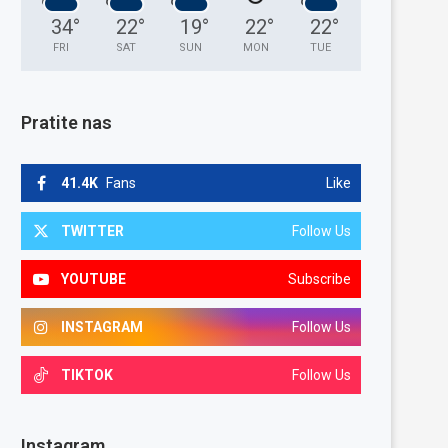
34
°
22
°
19
°
22
°
22
°
FRI
SAT
SUN
MON
TUE
Pratite nas
41.4K
Fans
Like
TWITTER
Follow Us
YOUTUBE
Subscribe
INSTAGRAM
Follow Us
TIKTOK
Follow Us
Instagram