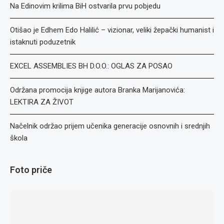
Na Edinovim krilima BiH ostvarila prvu pobjedu
Otišao je Edhem Edo Halilić – vizionar, veliki žepački humanist i
istaknuti poduzetnik
EXCEL ASSEMBLIES BH D.O.O.: OGLAS ZA POSAO
Održana promocija knjige autora Branka Marijanovića:
LEKTIRA ZA ŽIVOT
Načelnik održao prijem učenika generacije osnovnih i srednjih
škola
Foto priče