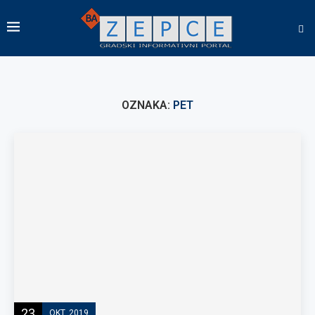
OZNAKA:
PET
23
OKT, 2019