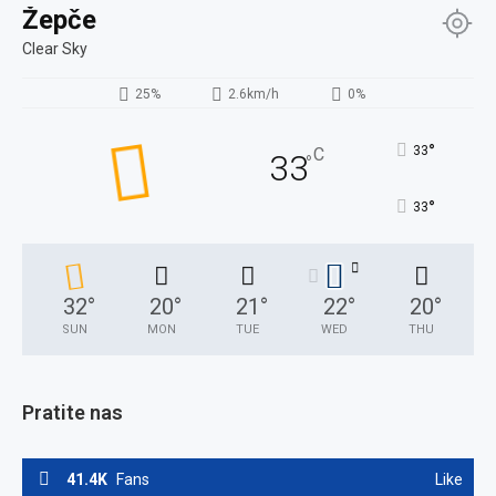
Žepče
Clear Sky
25%
2.6km/h
0%
°
33
C
33
°
°
33
32
°
20
°
21
°
22
°
20
°
SUN
MON
TUE
WED
THU
Pratite nas
41.4K
Fans
Like