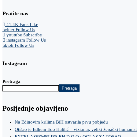
Pratite nas
41.4K
Fans
Like
twitter
Follow Us
youtube
Subscribe
instagram
Follow Us
tiktok
Follow Us
Instagram
Pretraga
Pretraga
Posljednje objavljeno
Na Edinovim krilima BiH ostvarila prvu pobjedu
Otišao je Edhem Edo Halilić – vizionar, veliki žepački humanist
EXCEL ASSEMBLIES BH D.O.O.: OGLAS ZA POSAO