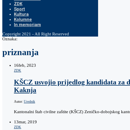
ZDK
Sport
Kultura
Kolumne
In memoriam
Copyright 2021 - All Right Reserved
Oznaka:
priznanja
16
feb, 2023
ZDK
KŠCZ usvojio prijedlog kandidata za 
Kaknja
Autor:
Urednik
Kantonalni štab civilne zaštite (KŠCZ) Zeničko-dobojskog kant
13
mar, 2019
ZDK