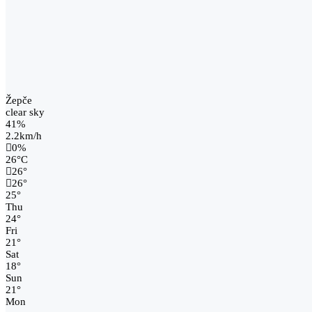
Žepče
clear sky
41%
2.2km/h
0%
26
°
C
26
°
26
°
25
°
Thu
24
°
Fri
21
°
Sat
18
°
Sun
21
°
Mon