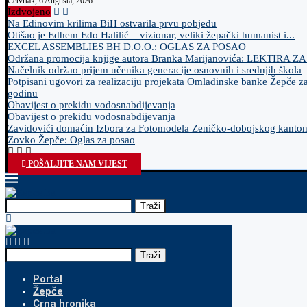
Četvrtak, 6 Augusta, 2026
Izdvojeno
Na Edinovim krilima BiH ostvarila prvu pobjedu
Otišao je Edhem Edo Halilić – vizionar, veliki žepački humanist i...
EXCEL ASSEMBLIES BH D.O.O.: OGLAS ZA POSAO
Održana promocija knjige autora Branka Marijanovića: LEKTIRA Z
Načelnik održao prijem učenika generacije osnovnih i srednjih škola
Potpisani ugovori za realizaciju projekata Omladinske banke Žepče z
godinu
Obavijest o prekidu vodosnabdijevanja
Obavijest o prekidu vodosnabdijevanja
Zavidovići domaćin Izbora za Fotomodela Zeničko-dobojskog kanto
Zovko Žepče: Oglas za posao
POŠALJITE NAM VIJEST
Traži
Traži
Portal
Žepče
Crna hronika