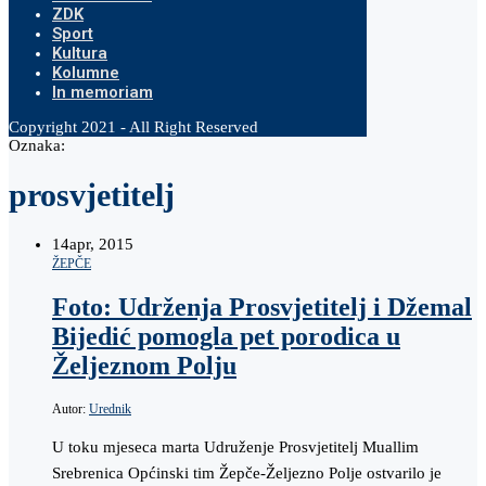
ZDK
Sport
Kultura
Kolumne
In memoriam
Copyright 2021 - All Right Reserved
Oznaka:
prosvjetitelj
14
apr, 2015
ŽEPČE
Foto: Udrženja Prosvjetitelj i Džemal
Bijedić pomogla pet porodica u
Željeznom Polju
Autor:
Urednik
U toku mjeseca marta Udruženje Prosvjetitelj Muallim
Srebrenica Općinski tim Žepče-Željezno Polje ostvarilo je