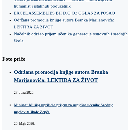
humanist i istaknuti poduzetnik
EXCEL ASSEMBLIES BH D.O.O.: OGLAS ZA POSAO
Održana promocija knjige autora Branka Marijanovića:
LEKTIRA ZA ŽIVOT
Načelnik održao prijem učenika generacije osnovnih i srednjih
škola
Foto priče
Održana promocija knjige autora Branka
Marijanovića: LEKTIRA ZA ŽIVOT
27. Juna 2026.
Ministar Mušija upriličio prijem za uspješne učenike Srednje
mješovite škole Žepče
26. Maja 2026.