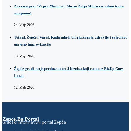
Završen prvi “Žepče Masters”: Mario Željo Milošević odnio titulu
šampiona!
24. Maja 2026.
Tešanj, Žepče i Vareš: Kada mladi biraju znanje, zdravlje i zajednicu
umjesto improvizacije
13. Maja 2026.
Žepče gradi svoje preduzetnice: 5 biznisa koji rastu uz BizUp Goes
Local
12. Maja 2026.
Zepce.Ba Portal
Gradski informativni portal Žepča