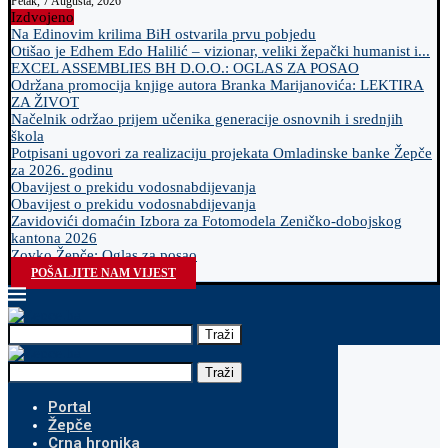
Petak, 7 Augusta, 2026
Izdvojeno
Na Edinovim krilima BiH ostvarila prvu pobjedu
Otišao je Edhem Edo Halilić – vizionar, veliki žepački humanist i...
EXCEL ASSEMBLIES BH D.O.O.: OGLAS ZA POSAO
Održana promocija knjige autora Branka Marijanovića: LEKTIRA
ZA ŽIVOT
Načelnik održao prijem učenika generacije osnovnih i srednjih
škola
Potpisani ugovori za realizaciju projekata Omladinske banke Žepče
za 2026. godinu
Obavijest o prekidu vodosnabdijevanja
Obavijest o prekidu vodosnabdijevanja
Zavidovići domaćin Izbora za Fotomodela Zeničko-dobojskog
kantona 2026
Zovko Žepče: Oglas za posao
POŠALJITE NAM VIJEST
Traži
Traži
Portal
Žepče
Crna hronika