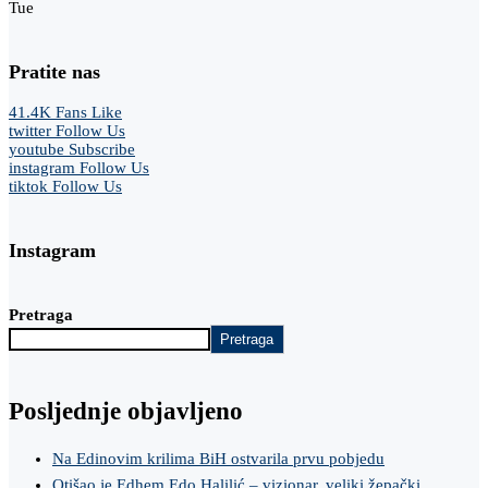
Tue
Pratite nas
41.4K
Fans
Like
twitter
Follow Us
youtube
Subscribe
instagram
Follow Us
tiktok
Follow Us
Instagram
Pretraga
Pretraga
Posljednje objavljeno
Na Edinovim krilima BiH ostvarila prvu pobjedu
Otišao je Edhem Edo Halilić – vizionar, veliki žepački