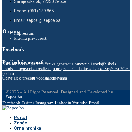
Sarajevska bb, 72230 Žepče
Phone: (061) 189 865
Email: zepce @ zepce.ba
O nama
Impressum
Pravila privatnosti
Facebook
Posljednje novosti
Načelnik održao prijem učenika generacije osnovnih i srednjih škola
Potpisani ugovori za realizaciju projekata Omladinske banke Žepče za 2026.
godinu
Obavijest o prekidu vodosnabdijevanja
@2025 – All Right Reserved. Designed and Developed by
Zepce.ba
Facebook
Twitter
Instagram
Linkedin
Youtube
Email
Portal
Žepče
Crna hronika