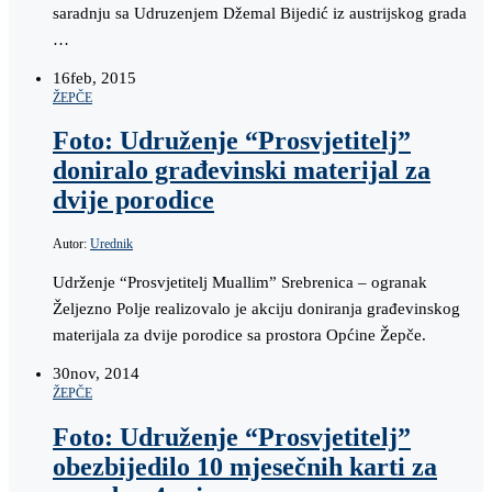
saradnju sa Udruzenjem Džemal Bijedić iz austrijskog grada
…
16
feb, 2015
ŽEPČE
Foto: Udruženje “Prosvjetitelj”
doniralo građevinski materijal za
dvije porodice
Autor:
Urednik
Udrženje “Prosvjetitelj Muallim” Srebrenica – ogranak
Željezno Polje realizovalo je akciju doniranja građevinskog
materijala za dvije porodice sa prostora Općine Žepče.
30
nov, 2014
ŽEPČE
Foto: Udruženje “Prosvjetitelj”
obezbijedilo 10 mjesečnih karti za