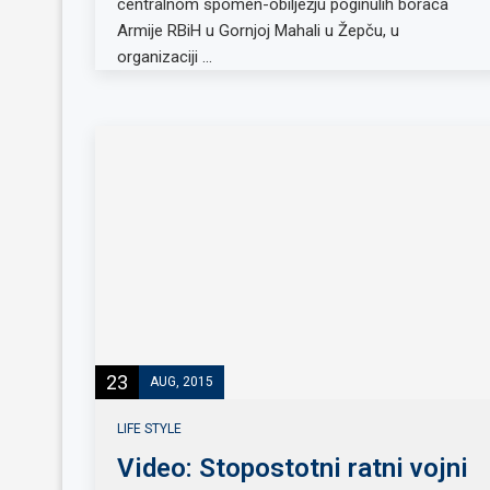
centralnom spomen-obilježju poginulih boraca
Armije RBiH u Gornjoj Mahali u Žepču, u
organizaciji …
23
AUG, 2015
LIFE STYLE
Video: Stopostotni ratni vojni