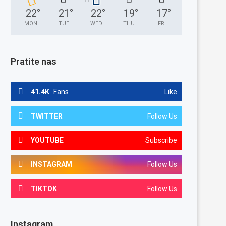
22
°
21
°
22
°
19
°
17
°
MON
TUE
WED
THU
FRI
Pratite nas
41.4K
Fans
Like
TWITTER
Follow Us
YOUTUBE
Subscribe
INSTAGRAM
Follow Us
TIKTOK
Follow Us
Instagram