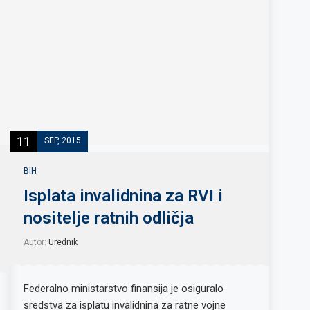
11
SEP, 2015
BIH
Isplata invalidnina za RVI i
nositelje ratnih odličja
Autor:
Urednik
Federalno ministarstvo finansija je osiguralo
sredstva za isplatu invalidnina za ratne vojne