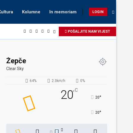
Kultura
Kolumne
In memoriam
LOGIN
POŠALJITE NAM VIJEST
Žepče
Clear Sky
64%
2.3km/h
0%
C
20
°
°
20
°
20