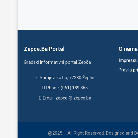
Zepce.Ba Portal
O nama
Impress
Gradski informativni portal Žepča
Pravila pr
Sarajevska bb, 72230 Žepče
Phone: (061) 189 865
Email: zepce @ zepce.ba
@2025 – All Right Reserved. Designed and 