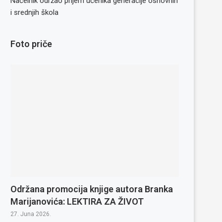
Načelnik održao prijem učenika generacije osnovnih
i srednjih škola
Foto priče
Održana promocija knjige autora Branka
Marijanovića: LEKTIRA ZA ŽIVOT
27. Juna 2026.