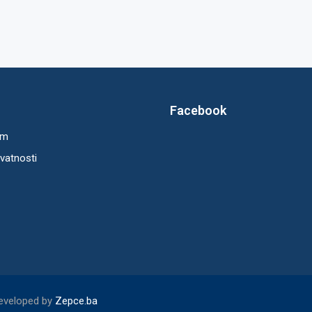
Facebook
um
ivatnosti
Developed by
Zepce.ba