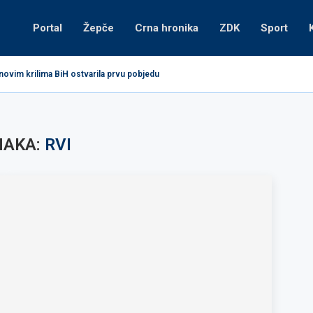
Portal
Žepče
Crna hronika
ZDK
Sport
novim krilima BiH ostvarila prvu pobjedu
NAKA:
RVI