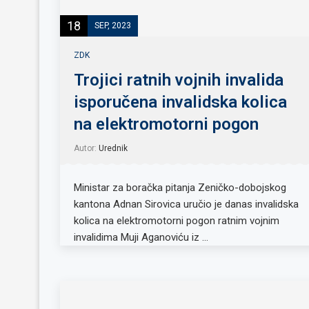
18
SEP, 2023
ZDK
Trojici ratnih vojnih invalida
isporučena invalidska kolica
na elektromotorni pogon
Autor:
Urednik
Ministar za boračka pitanja Zeničko-dobojskog
kantona Adnan Sirovica uručio je danas invalidska
kolica na elektromotorni pogon ratnim vojnim
invalidima Muji Aganoviću iz …