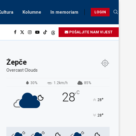
Kultura
Kolumne
In memoriam
LOGIN
POŠALJITE NAM VIJEST
Žepče
Overcast Clouds
30%
1.2km/h
85%
C
28
°
°
28
°
28