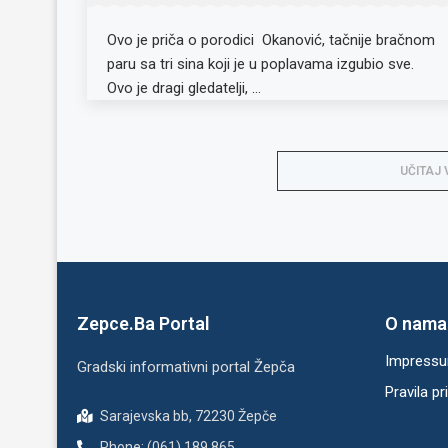
Ovo je priča o porodici Okanović, tačnije bračnom
paru sa tri sina koji je u poplavama izgubio sve.
Ovo je dragi gledatelji, …
UČITAJ 
Zepce.Ba Portal
O nama
Impress
Gradski informativni portal Žepča
Pravila pr
Sarajevska bb, 72230 Žepče
Phone: (061) 189 865