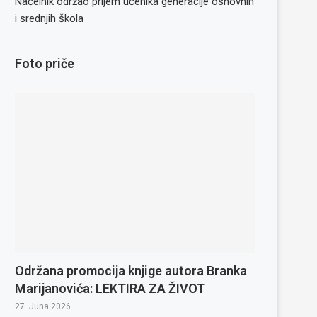
Načelnik održao prijem učenika generacije osnovnih
i srednjih škola
Foto priče
Održana promocija knjige autora Branka
Marijanovića: LEKTIRA ZA ŽIVOT
27. Juna 2026.