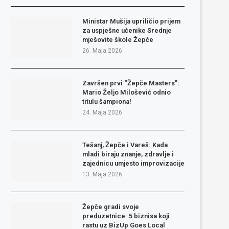
Ministar Mušija upriličio prijem
za uspješne učenike Srednje
mješovite škole Žepče
26. Maja 2026.
Završen prvi “Žepče Masters”:
Mario Željo Milošević odnio
titulu šampiona!
24. Maja 2026.
Tešanj, Žepče i Vareš: Kada
mladi biraju znanje, zdravlje i
zajednicu umjesto improvizacije
13. Maja 2026.
Žepče gradi svoje
preduzetnice: 5 biznisa koji
rastu uz BizUp Goes Local