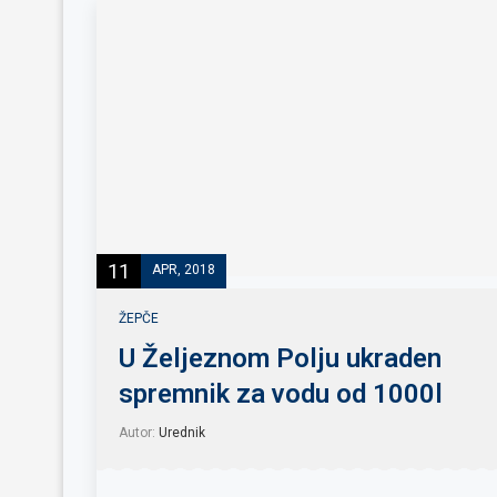
11
APR, 2018
ŽEPČE
U Željeznom Polju ukraden
spremnik za vodu od 1000l
Autor:
Urednik