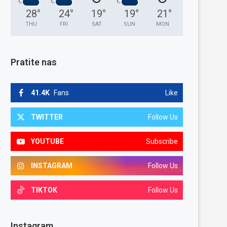
28
°
24
°
19
°
19
°
21
°
THU
FRI
SAT
SUN
MON
Pratite nas
41.4K
Fans
Like
TWITTER
Follow Us
YOUTUBE
Subscribe
INSTAGRAM
Follow Us
TIKTOK
Follow Us
Instagram