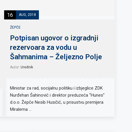
16
AUG, 2018
ŽEPČE
Potpisan ugovor o izgradnji
rezervoara za vodu u
Šahmanima – Željezno Polje
Autor:
Urednik
Ministar za rad, socijalnu politiku i izbjeglice ZDK
Nurđehan Šahinović i direktor preduzeća “Hunes”
d.o.o. Žepče Nesib Husičić, u prisustvu premijera
Miralema …