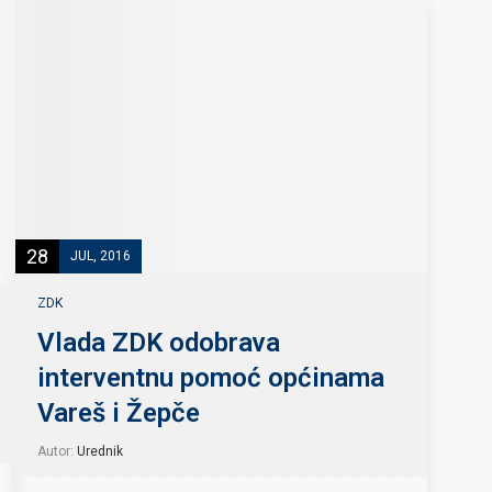
28
JUL, 2016
ZDK
Vlada ZDK odobrava
interventnu pomoć općinama
Vareš i Žepče
Autor:
Urednik