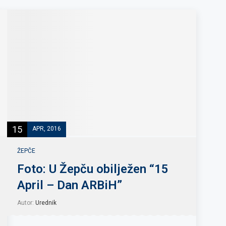
15
APR, 2016
ŽEPČE
Foto: U Žepču obilježen “15
April – Dan ARBiH”
Autor:
Urednik