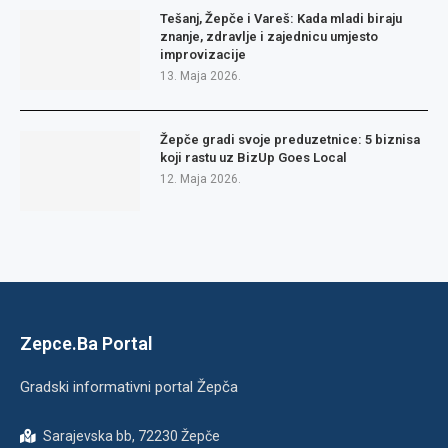
Tešanj, Žepče i Vareš: Kada mladi biraju
znanje, zdravlje i zajednicu umjesto
improvizacije
13. Maja 2026.
Žepče gradi svoje preduzetnice: 5 biznisa
koji rastu uz BizUp Goes Local
12. Maja 2026.
Zepce.Ba Portal
Gradski informativni portal Žepča
Sarajevska bb, 72230 Žepče