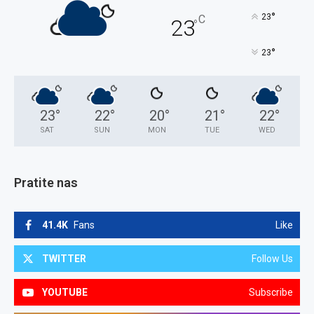
°
23
C
23
°
°
23
23
°
22
°
20
°
21
°
22
°
SAT
SUN
MON
TUE
WED
Pratite nas
41.4K
Fans
Like
TWITTER
Follow Us
YOUTUBE
Subscribe