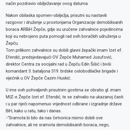
način pozdravio obilježavanje ovog datuma.
Nakon obilaska spomen-obilježja, prisutni su nastavili
razgovor i druženje u prostorijama Organizacije demobilisanih
boraca ARBiH Žepče, gdje su uručene zahvalnice pojedincima
koji su nebrojeno puta pomogli rad svih boračkih udruženja u
Žepču.
Tom prilikom zahvalnice su dobili glavni žepački imam Izet ef.
Efendić, predsjedavajući OV Žepče Muhamed Jusufović,
direktor Centra za socijalni rad u Žepču Edin Šišić i bivši
komandant 3. bataljona 319. brdske oslobodilačke brigade i
vijećnik u OV Žepče Ćazim Huskić.
U ime svih pohvaljenih prisutnim gostima se obratio gl. imam
MIZ-e Žepče Izet ef. Efendić, te se zahvalio na ukazanoj časti
i u par riječi napomenuo vrijednost odbrane i izgradnje države
BiH, kako u ratu, tako i danas.
-“Sramota bi bilo da nas četvorica nismo dobili ove
zahvalnice, ali ne sramota demobilisanih boraca, nego,