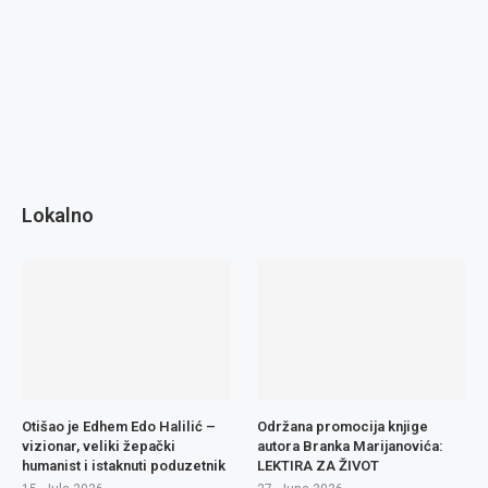
Lokalno
Otišao je Edhem Edo Halilić –
Održana promocija knjige
vizionar, veliki žepački
autora Branka Marijanovića:
humanist i istaknuti poduzetnik
LEKTIRA ZA ŽIVOT