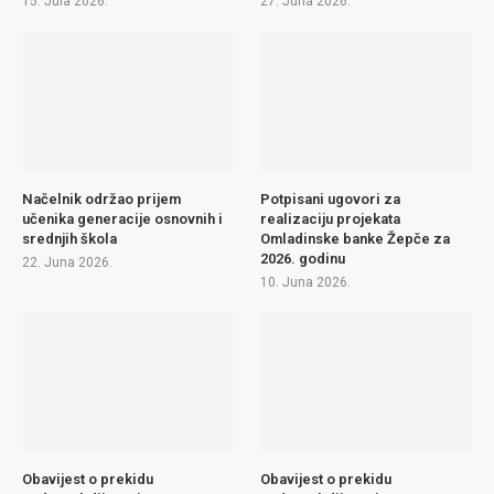
15. Jula 2026.
27. Juna 2026.
Načelnik održao prijem
Potpisani ugovori za
učenika generacije osnovnih i
realizaciju projekata
srednjih škola
Omladinske banke Žepče za
2026. godinu
22. Juna 2026.
10. Juna 2026.
Obavijest o prekidu
Obavijest o prekidu