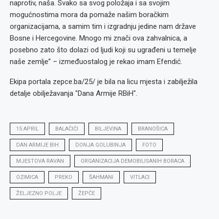
naprotiv, naša. Svako sa svog položaja i sa svojim
mogućnostima mora da pomaže našim boračkim
organizacijama, a samim tim i izgradnju jedine nam države
Bosne i Hercegovine. Mnogo mi znači ova zahvalnica, a
posebno zato što dolazi od ljudi koji su ugrađeni u temelje
naše zemlje” – izmeđuostalog je rekao imam Efendić.
Ekipa portala zepce.ba/25/ je bila na licu mjesta i zabilježila
detalje obilježavanja "Dana Armije RBiH".
15 APRIL
BALAČIĆI
BILJEVINA
BRANOŠICA
DAN ARMIJE BIH
DONJA GOLUBINJA
FOTO
MJESTOVA RAVAN
ORGANIZACIJA DEMOBILISANIH BORACA
OZIMICA
PREKO
ŠAHMANI
VITLACI
ŽELJEZNO POLJE
ŽEPČE