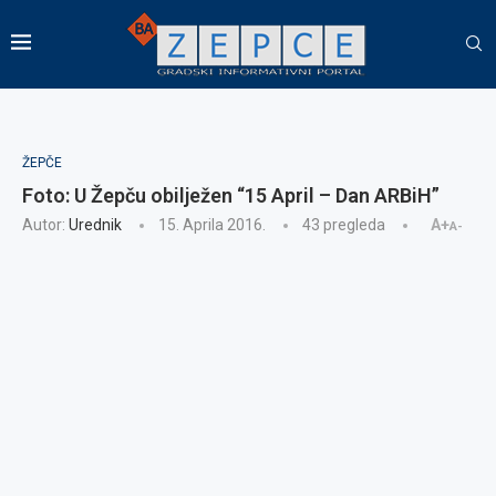
ŽEPČE
Foto: U Žepču obilježen “15 April – Dan ARBiH”
Autor:
Urednik
15. Aprila 2016.
43
pregleda
A+
A-