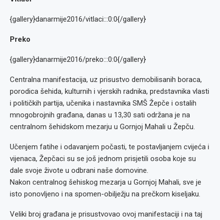
{gallery}danarmije2016/vitlaci:::0:0{/gallery}
Preko
{gallery}danarmije2016/preko:::0:0{/gallery}
Centralna manifestacija, uz prisustvo demobilisanih boraca,
porodica šehida, kulturnih i vjerskih radnika, predstavnika vlasti
i političkih partija, učenika i nastavnika SMŠ Žepče i ostalih
mnogobrojnih građana, danas u 13,30 sati održana je na
centralnom šehidskom mezarju u Gornjoj Mahali u Žepču.
Učenjem fatihe i odavanjem počasti, te postavljanjem cvijeća i
vijenaca, Žepčaci su se još jednom prisjetili osoba koje su
dale svoje živote u odbrani naše domovine.
Nakon centralnog šehiskog mezarja u Gornjoj Mahali, sve je
isto ponovljeno i na spomen-obilježju na prečkom kiseljaku.
Veliki broj građana je prisustvovao ovoj manifestaciji i na taj