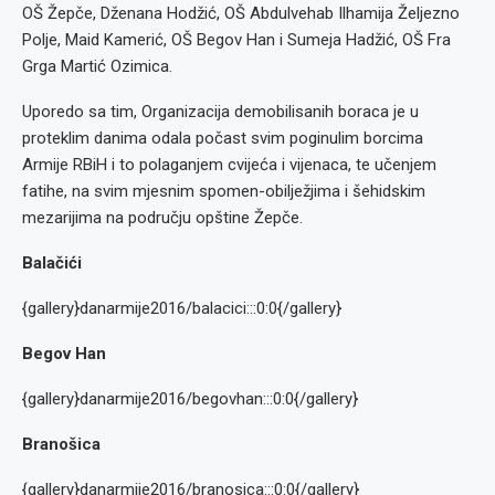
OŠ Žepče, Dženana Hodžić, OŠ Abdulvehab Ilhamija Željezno
Polje, Maid Kamerić, OŠ Begov Han i Sumeja Hadžić, OŠ Fra
Grga Martić Ozimica.
Uporedo sa tim, Organizacija demobilisanih boraca je u
proteklim danima odala počast svim poginulim borcima
Armije RBiH i to polaganjem cvijeća i vijenaca, te učenjem
fatihe, na svim mjesnim spomen-obilježjima i šehidskim
mezarijima na području opštine Žepče.
Balačići
{gallery}danarmije2016/balacici:::0:0{/gallery}
Begov Han
{gallery}danarmije2016/begovhan:::0:0{/gallery}
Branošica
{gallery}danarmije2016/branosica:::0:0{/gallery}