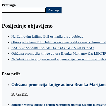
Pretraga
Pretraga
Posljednje objavljeno
Na Edinovim krilima BiH ostvarila prvu pobjedu
Otišao je Edhem Edo Halilić – vizionar, veliki žepački humanist
EXCEL ASSEMBLIES BH D.O.O.: OGLAS ZA POSAO
Održana promocija knjige autora Branka Marijanovića: LEKT
Načelnik održao prijem učenika generacije osnovnih i srednjih 
Foto priče
Održana promocija knjige autora Branka Marij
27. Juna 2026.
Ministar Mušija upriličio prijem za uspješne učenike Srednje mješovite