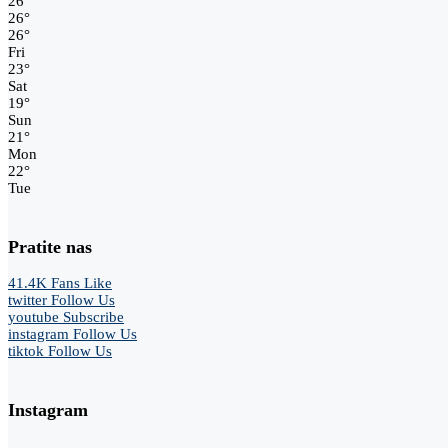
26
°
26
°
26
°
Fri
23
°
Sat
19
°
Sun
21
°
Mon
22
°
Tue
Pratite nas
41.4K
Fans
Like
twitter
Follow Us
youtube
Subscribe
instagram
Follow Us
tiktok
Follow Us
Instagram