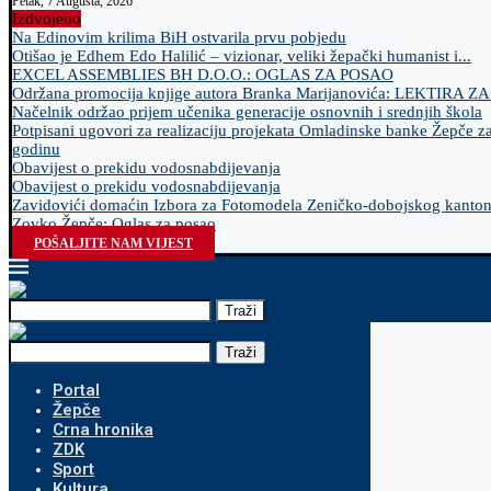
Petak, 7 Augusta, 2026
Izdvojeno
Na Edinovim krilima BiH ostvarila prvu pobjedu
Otišao je Edhem Edo Halilić – vizionar, veliki žepački humanist i...
EXCEL ASSEMBLIES BH D.O.O.: OGLAS ZA POSAO
Održana promocija knjige autora Branka Marijanovića: LEKTIRA Z
Načelnik održao prijem učenika generacije osnovnih i srednjih škola
Potpisani ugovori za realizaciju projekata Omladinske banke Žepče z
godinu
Obavijest o prekidu vodosnabdijevanja
Obavijest o prekidu vodosnabdijevanja
Zavidovići domaćin Izbora za Fotomodela Zeničko-dobojskog kanto
Zovko Žepče: Oglas za posao
POŠALJITE NAM VIJEST
Traži
Traži
Portal
Žepče
Crna hronika
ZDK
Sport
Kultura