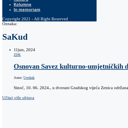
Kolumne
In memoriam
Copyright 2021 - All Right Reserved
Oznaka:
SaKud
11
jun, 2024
ZDK
Osnovan Savez kulturno-umjetničkih 
Autor:
Urednik
Sinoć, 10. 06. 2024., u dvorani Gradskog vijeća Zenica održa
Učitaj više objava