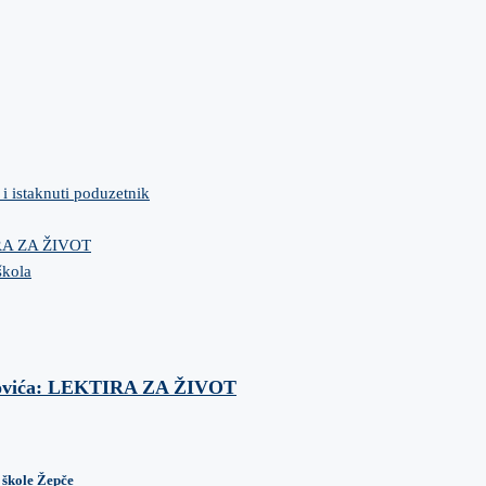
 i istaknuti poduzetnik
IRA ZA ŽIVOT
škola
anovića: LEKTIRA ZA ŽIVOT
 škole Žepče