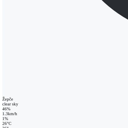
Žepče
clear sky
46%
1.3km/h
1%
26
°
C