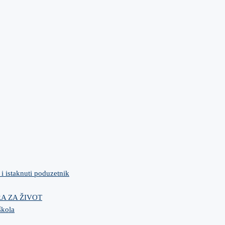
 i istaknuti poduzetnik
IRA ZA ŽIVOT
škola