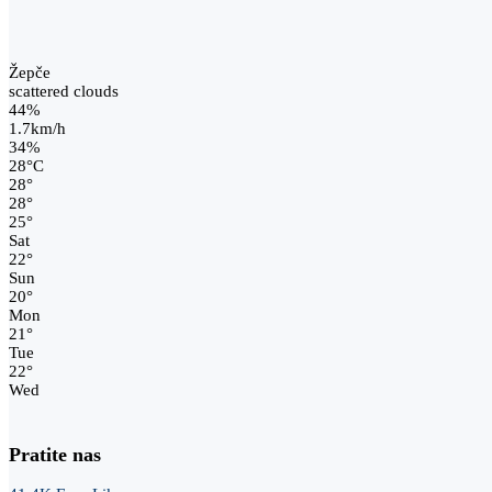
Žepče
scattered clouds
44%
1.7km/h
34%
28
°
C
28
°
28
°
25
°
Sat
22
°
Sun
20
°
Mon
21
°
Tue
22
°
Wed
Pratite nas