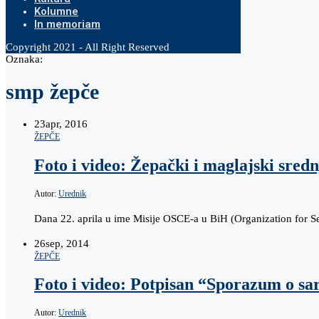
Kolumne
In memoriam
Copyright 2021 - All Right Reserved
Oznaka:
smp žepče
23
apr, 2016
ŽEPČE
Foto i video: Žepački i maglajski sredn
Autor:
Urednik
Dana 22. aprila u ime Misije OSCE-a u BiH (Organization for 
26
sep, 2014
ŽEPČE
Foto i video: Potpisan “Sporazum o sa
Autor:
Urednik