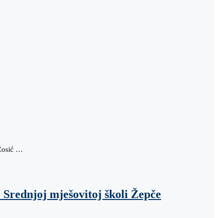
 Ćosić …
 Srednjoj mješovitoj školi Žepče