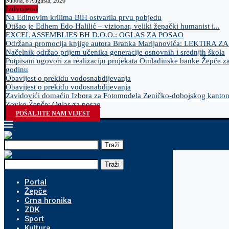
Subota, 8 Augusta, 2026
Izdvojeno
Na Edinovim krilima BiH ostvarila prvu pobjedu
Otišao je Edhem Edo Halilić – vizionar, veliki žepački humanist i...
EXCEL ASSEMBLIES BH D.O.O.: OGLAS ZA POSAO
Održana promocija knjige autora Branka Marijanovića: LEKTIRA Z
Načelnik održao prijem učenika generacije osnovnih i srednjih škola
Potpisani ugovori za realizaciju projekata Omladinske banke Žepče z
godinu
Obavijest o prekidu vodosnabdijevanja
Obavijest o prekidu vodosnabdijevanja
Zavidovići domaćin Izbora za Fotomodela Zeničko-dobojskog kanto
Zovko Žepče: Oglas za posao
POŠALJITE NAM VIJEST
Traži
Traži
Portal
Žepče
Crna hronika
ZDK
Sport
Kultura