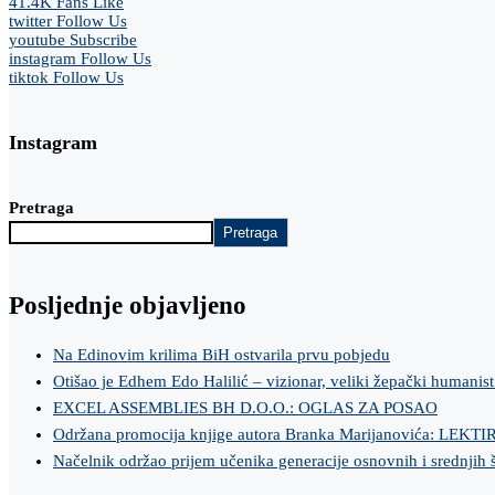
41.4K
Fans
Like
twitter
Follow Us
youtube
Subscribe
instagram
Follow Us
tiktok
Follow Us
Instagram
Pretraga
Pretraga
Posljednje objavljeno
Na Edinovim krilima BiH ostvarila prvu pobjedu
Otišao je Edhem Edo Halilić – vizionar, veliki žepački humanist
EXCEL ASSEMBLIES BH D.O.O.: OGLAS ZA POSAO
Održana promocija knjige autora Branka Marijanovića: LEKT
Načelnik održao prijem učenika generacije osnovnih i srednjih 