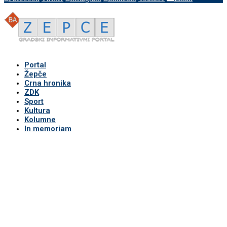
Portal
Žepče
Crna hronika
ZDK
Sport
Kultura
Kolumne
In memoriam