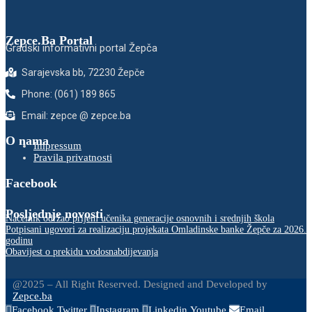
Zepce.Ba Portal
Gradski informativni portal Žepča
Sarajevska bb, 72230 Žepče
Phone: (061) 189 865
Email: zepce @ zepce.ba
O nama
Impressum
Pravila privatnosti
Facebook
Posljednje novosti
Načelnik održao prijem učenika generacije osnovnih i srednjih škola
Potpisani ugovori za realizaciju projekata Omladinske banke Žepče za 2026.
godinu
Obavijest o prekidu vodosnabdijevanja
@2025 – All Right Reserved. Designed and Developed by
Zepce.ba
Facebook
Twitter
Instagram
Linkedin
Youtube
Email