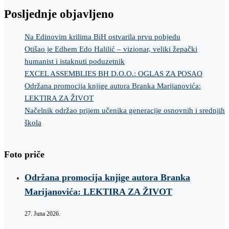
Posljednje objavljeno
Na Edinovim krilima BiH ostvarila prvu pobjedu
Otišao je Edhem Edo Halilić – vizionar, veliki žepački
humanist i istaknuti poduzetnik
EXCEL ASSEMBLIES BH D.O.O.: OGLAS ZA POSAO
Održana promocija knjige autora Branka Marijanovića:
LEKTIRA ZA ŽIVOT
Načelnik održao prijem učenika generacije osnovnih i srednjih
škola
Foto priče
Održana promocija knjige autora Branka
Marijanovića: LEKTIRA ZA ŽIVOT
27. Juna 2026.