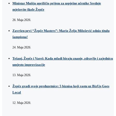
Ministar Mušija upriličio prijem za uspješne učenike Srednje
mješovite škole Žepče
26. Maja 2026.
Završen prvi “Žepče Masters”: Mario Željo Milošević odnio titulu
šampiona!
24. Maja 2026.
Tešanj, Žepče i Vareš: Kada mladi biraju znanje, zdravlje i zajednicu
umjesto improvizacije
13. Maja 2026.
Žepče gradi svoje preduzetnice: 5 biznisa koji rastu uz BizUp Goes
Local
12. Maja 2026.