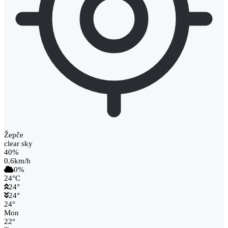
Žepče
clear sky
40%
0.6km/h
0%
24
°
C
24
°
24
°
24
°
Mon
22
°