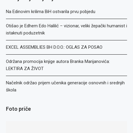
Na Edinovim krilima BiH ostvarila prvu pobjedu
Otišao je Edhem Edo Halilić – vizionar, veliki žepački humanist i
istaknuti poduzetnik
EXCEL ASSEMBLIES BH D.O.O.: OGLAS ZA POSAO
Održana promocija knjige autora Branka Marijanovića:
LEKTIRA ZA ŽIVOT
Načelnik održao prijem učenika generacije osnovnih i srednjih
škola
Foto priče