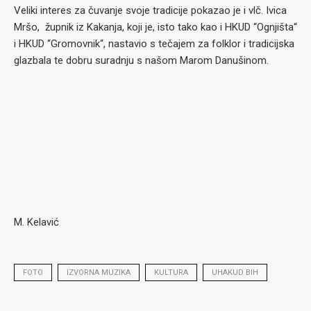
Veliki interes za čuvanje svoje tradicije pokazao je i vlč. Ivica
Mršo, župnik iz Kakanja, koji je, isto tako kao i HKUD “Ognjišta“
i HKUD “Gromovnik“, nastavio s tečajem za folklor i tradicijska
glazbala te dobru suradnju s našom Marom Danušinom.
M. Kelavić
FOTO
IZVORNA MUZIKA
KULTURA
UHAKUD BIH