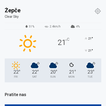
Žepče
Clear Sky
51%
2.4km/h
4%
°
21
C
21
°
°
21
22
°
22
°
20
°
21
°
23
°
FRI
SAT
SUN
MON
TUE
Pratite nas