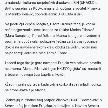
amaterskih kulturno umjetničkih društava u BiH (UHAKUD u
BiH) u suradnji sa KUD-ovima iz tih općina, a voditelj Projekta
je Marinko Kelavić, dopredsjednik UHAKUDa u BiH.
Na području Žepča, Maglaja, Usore i Kaknja tečaj je vodila
naša najpoznatija instruktorica za folklor Marica Filipović
(Mara Danušina). Pored folklora, Marica je u gore navedenim
općinama obučavala i polaznike tečaja za šargiju i dvojnice,
dok je na novošeherskom kraju obuku za violinu vodio naš
najpoznatiji violinista Ivica Tomić-Tome.
I pored toga što je gore navedeni Projekt već odavno završio,
neumorna Marica Filipović i njen HKUD“Ognjišta“ su nastavili
s tečajem usvojoj župi Lug-Brankovići.
-Žao mi prekinuti tečaj kada vidim koliko djece i mladih dolazi
na probe-kazala je Marica.
Zahvaljujući financijskoj potpori članova HKUD “Gromovnik“ N.
Šeher, tečaj je, nakon Projekta, nastavljen i u Novom Šeheru.