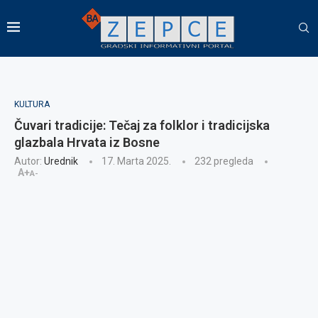
KULTURA
Čuvari tradicije: Tečaj za folklor i tradicijska
glazbala Hrvata iz Bosne
Autor:
Urednik
17. Marta 2025.
232
pregleda
A+
A-