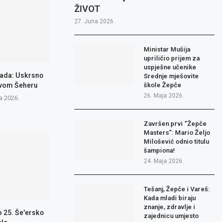
ŽIVOT
27. Juna 2026.
Ministar Mušija
upriličio prijem za
uspješne učenike
jada: Uskrsno
Srednje mješovite
ovom Šeheru
škole Žepče
26. Maja 2026.
la 2026.
Završen prvi “Žepče
Masters”: Mario Željo
Milošević odnio titulu
šampiona!
24. Maja 2026.
Tešanj, Žepče i Vareš:
Kada mladi biraju
znanje, zdravlje i
 25. Še'ersko
zajednicu umjesto