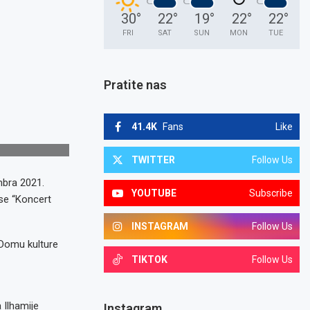
30
°
22
°
19
°
22
°
22
°
FRI
SAT
SUN
MON
TUE
Pratite nas
41.4K
Fans
Like
TWITTER
Follow Us
mbra 2021.
YOUTUBE
Subscribe
se “Koncert
INSTAGRAM
Follow Us
 Domu kulture
TIKTOK
Follow Us
 Ilhamije
Instagram