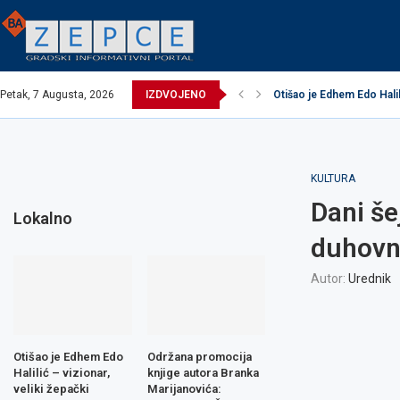
Petak, 7 Augusta, 2026
IZDVOJENO
Otišao je Edhem Edo Halili
EXCEL ASSEMBLIES BH 
Održana promocija knjig
Načelnik održao prijem u
Potpisani ugovori za rea
Obavijest o prekidu vod
Obavijest o prekidu vod
Zavidovići domaćin Izbo
Zovko Žepče: Oglas za 
KULTURA
Dani še
Lokalno
duhovn
Autor:
Urednik
Otišao je Edhem Edo
Održana promocija
Halilić – vizionar,
knjige autora Branka
veliki žepački
Marijanovića: