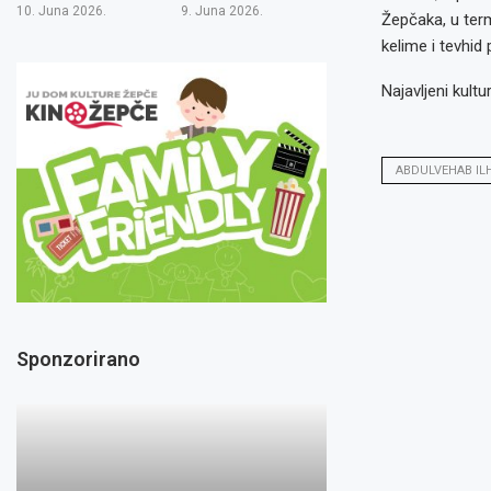
10. Juna 2026.
9. Juna 2026.
Žepčaka, u term
kelime i tevhid
Najavljeni kult
ABDULVEHAB IL
Sponzorirano