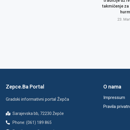
tradicije uz I
takmičenje za 
hurm
23. Mar
Zepce.Ba Portal
O nama
Impressum
Gradski informativni portal Žepča
Pravila privatn
Sarajevska bb, 72230 Žepče
Phone: (061) 189 865