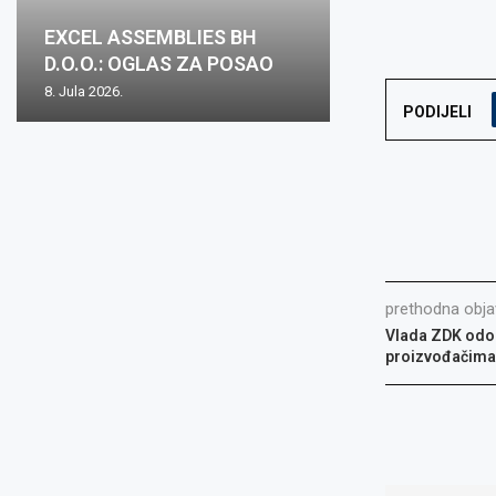
Oglas za posa
EXCEL ASSEMBLIES BH
Zovko Žepče: O
Zovko d.o.o.: O
Oglas za posao
mjesto: Inspekt
D.O.O.: OGLAS ZA POSAO
posao
posao
nabave m/ž
1...
8. Jula 2026.
2. Juna 2026.
15. Maja 2026.
15. Maja 2026.
8. Aprila 2026.
PODIJELI
prethodna obja
Vlada ZDK odob
proizvođačima 