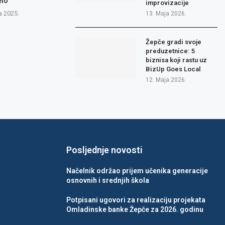
elo
improvizacije
a 2025.
13. Maja 2026.
Žepče gradi svoje
preduzetnice: 5
biznisa koji rastu uz
BizUp Goes Local
12. Maja 2026.
Posljednje novosti
Načelnik održao prijem učenika generacije
osnovnih i srednjih škola
Potpisani ugovori za realizaciju projekata
Omladinske banke Žepče za 2026. godinu