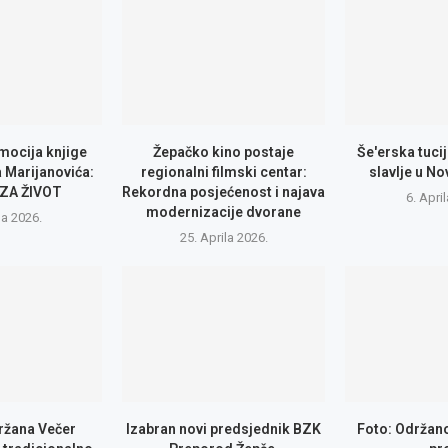
mocija knjige
Žepačko kino postaje
Še'erska tuci
 Marijanovića:
regionalni filmski centar:
slavlje u N
 ZA ŽIVOT
Rekordna posjećenost i najava
6. Apri
modernizacije dvorane
na 2026.
25. Aprila 2026.
ržana Večer
Izabran novi predsjednik BZK
Foto: Održano