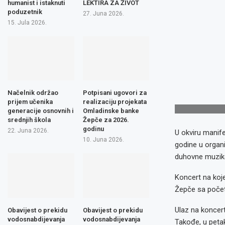
humanist i istaknuti
LEKTIRA ZA ŽIVOT
poduzetnik
27. Juna 2026.
15. Jula 2026.
Načelnik održao
Potpisani ugovori za
prijem učenika
realizaciju projekata
generacije osnovnih i
Omladinske banke
srednjih škola
Žepče za 2026.
godinu
22. Juna 2026.
U okviru manif
10. Juna 2026.
godine u organi
duhovne muzike
Koncert na koje
Žepče sa počet
Ulaz na koncert
Obavijest o prekidu
Obavijest o prekidu
vodosnabdijevanja
vodosnabdijevanja
Takođe, u peta