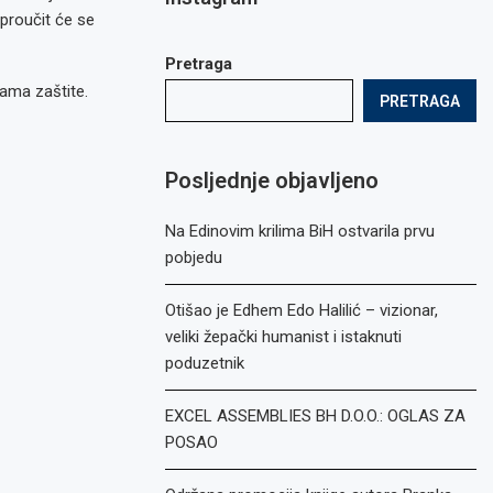
proučit će se
Pretraga
rama zaštite.
PRETRAGA
Posljednje objavljeno
Na Edinovim krilima BiH ostvarila prvu
pobjedu
Otišao je Edhem Edo Halilić – vizionar,
veliki žepački humanist i istaknuti
poduzetnik
EXCEL ASSEMBLIES BH D.O.O.: OGLAS ZA
POSAO