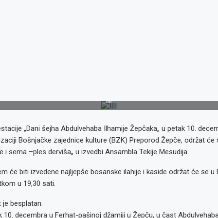
||||
estacije „Dani šejha Abdulvehaba Ilhamije Žepčaka„ u petak 10. dece
zaciji Bošnjačke zajednice kulture (BZK) Preporod Žepče, održat će 
 i sema –ples derviša„ u izvedbi Ansambla Tekije Mesudija.
m će biti izvedene najljepše bosanske ilahije i kaside održat će se u
kom u 19,30 sati.
 je besplatan.
k 10. decembra u Ferhat-pašinoj džamiji u Žepču, u čast Abdulvehaba