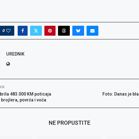
o: Radno
glas za
glas za
: Referent
or kvalitete,
0
UREDNIK
va
rila 483.000 KM poticaja
Foto: Danas je bl
brojlera, povrća i voća
NE PROPUSTITE