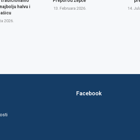
V tradicionalno
Preporod Žepče
pr
najbolju halvu i
13. Februara 2026.
14. Jul
ašicu
ta 2026.
Facebook
osti