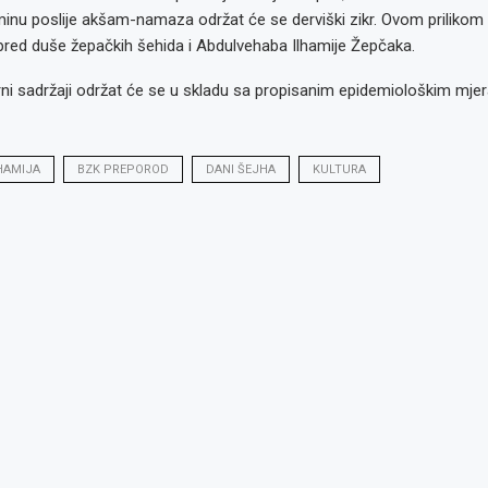
inu poslije akšam-namaza održat će se derviški zikr. Ovom prilikom 
 pred duše žepačkih šehida i Abdulvehaba Ilhamije Žepčaka.
urni sadržaji održat će se u skladu sa propisanim epidemiološkim mje
HAMIJA
BZK PREPOROD
DANI ŠEJHA
KULTURA