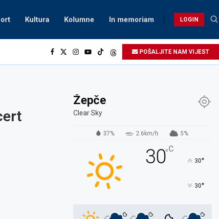
ort
Kultura
Kolumne
In memoriam
LOGIN
POŠALJITE NAM VIJEST
Žepče
cert
Clear Sky
37%
2.6km/h
5%
C
30
°
°
30
°
30