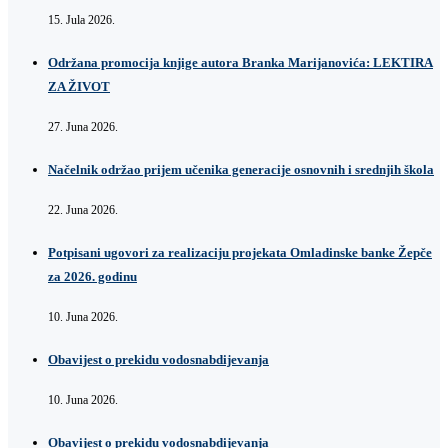
15. Jula 2026.
Održana promocija knjige autora Branka Marijanovića: LEKTIRA
ZA ŽIVOT
27. Juna 2026.
Načelnik održao prijem učenika generacije osnovnih i srednjih škola
22. Juna 2026.
Potpisani ugovori za realizaciju projekata Omladinske banke Žepče
za 2026. godinu
10. Juna 2026.
Obavijest o prekidu vodosnabdijevanja
10. Juna 2026.
Obavijest o prekidu vodosnabdijevanja