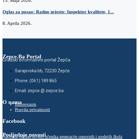
15. Maja 2026.
Oglas za posao: Radno mjesto: Inspektor kvalitete, 1...
8. Aprila 2026.
Zepce.Ba Portal
Gradski informativni portal Žepča
Sarajevska bb, 72230 Žepče
Phone: (061) 189 865
Email: zepce @ zepce.ba
O nama
Impressum
Pravila privatnosti
Facebook
Posljednje novosti
Načelnik održao prijem učenika generacije osnovnih i srednjih škola