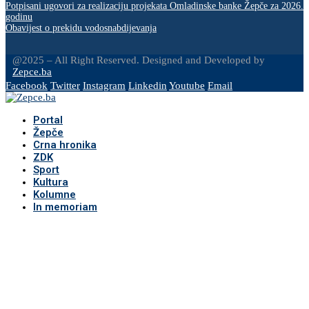
Potpisani ugovori za realizaciju projekata Omladinske banke Žepče za 2026.
godinu
Obavijest o prekidu vodosnabdijevanja
@2025 – All Right Reserved. Designed and Developed by
Zepce.ba
Facebook
Twitter
Instagram
Linkedin
Youtube
Email
Portal
Žepče
Crna hronika
ZDK
Sport
Kultura
Kolumne
In memoriam