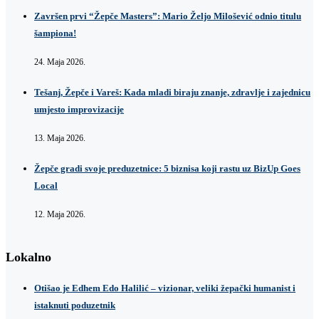
Završen prvi “Žepče Masters”: Mario Željo Milošević odnio titulu
šampiona!
24. Maja 2026.
Tešanj, Žepče i Vareš: Kada mladi biraju znanje, zdravlje i zajednicu
umjesto improvizacije
13. Maja 2026.
Žepče gradi svoje preduzetnice: 5 biznisa koji rastu uz BizUp Goes
Local
12. Maja 2026.
Lokalno
Otišao je Edhem Edo Halilić – vizionar, veliki žepački humanist i
istaknuti poduzetnik