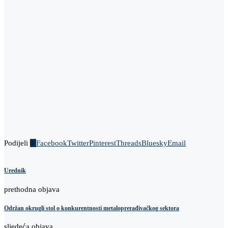
Podijeli
0
Facebook
Twitter
Pinterest
Threads
Bluesky
Email
Urednik
prethodna objava
Održan okrugli stol o konkurentnosti metaloprerađivačkog sektora
sljedeća objava