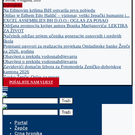
Četvrtak, 6 Augusta, 2026
Izdvojeno
Na Edinovim krilima BiH ostvarila prvu pobjedu
Otišao je Edhem Edo Halilić – vizionar, veliki žepački humanist i...
EXCEL ASSEMBLIES BH D.O.O.: OGLAS ZA POSAO
Održana promocija knjige autora Branka Marijanovića: LEKTIRA
ZA ŽIVOT
Načelnik održao prijem učenika generacije osnovnih i srednjih
škola
Potpisani ugovori za realizaciju projekata Omladinske banke Žepče
za 2026. godinu
Obavijest o prekidu vodosnabdijevanja
Obavijest o prekidu vodosnabdijevanja
Zavidovići domaćin Izbora za Fotomodela Zeničko-dobojskog
kantona 2026
Zovko Žepče: Oglas za posao
POŠALJITE NAM VIJEST
Traži
Traži
Portal
Žepče
Crna hronika