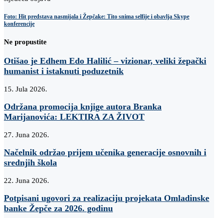
Foto: Hit predstava nasmijala i Žepčake: Tito snima selfije i obavlja Skype
konferencije
Ne propustite
Otišao je Edhem Edo Halilić – vizionar, veliki žepački
humanist i istaknuti poduzetnik
15. Jula 2026.
Održana promocija knjige autora Branka
Marijanovića: LEKTIRA ZA ŽIVOT
27. Juna 2026.
Načelnik održao prijem učenika generacije osnovnih i
srednjih škola
22. Juna 2026.
Potpisani ugovori za realizaciju projekata Omladinske
banke Žepče za 2026. godinu