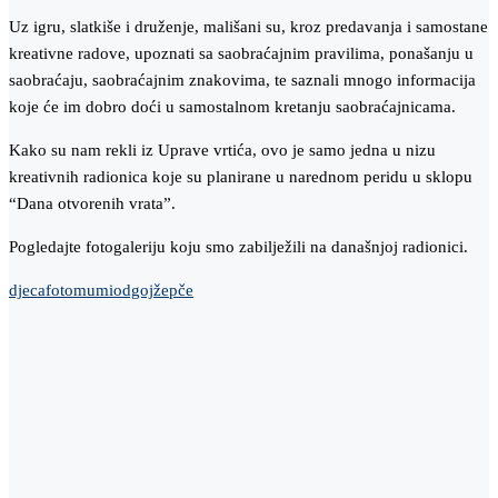
Uz igru, slatkiše i druženje, mališani su, kroz predavanja i samostane
kreativne radove, upoznati sa saobraćajnim pravilima, ponašanju u
saobraćaju, saobraćajnim znakovima, te saznali mnogo informacija
koje će im dobro doći u samostalnom kretanju saobraćajnicama.
Kako su nam rekli iz Uprave vrtića, ovo je samo jedna u nizu
kreativnih radionica koje su planirane u narednom peridu u sklopu
“Dana otvorenih vrata”.
Pogledajte fotogaleriju koju smo zabilježili na današnjoj radionici.
djeca
foto
mumi
odgoj
žepče