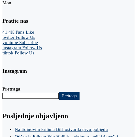
Mon
Pratite nas
41.4K
Fans
Like
twitter
Follow Us
youtube
Subscribe
instagram
Follow Us
tiktok
Follow Us
Instagram
Pretraga
Pretraga
Posljednje objavljeno
Na Edinovim krilima BiH ostvarila prvu pobjedu
Otišao je Edhem Edo Halilić – vizionar, veliki žepački