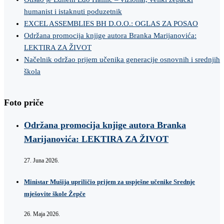
humanist i istaknuti poduzetnik
EXCEL ASSEMBLIES BH D.O.O.: OGLAS ZA POSAO
Održana promocija knjige autora Branka Marijanovića:
LEKTIRA ZA ŽIVOT
Načelnik održao prijem učenika generacije osnovnih i srednjih
škola
Foto priče
Održana promocija knjige autora Branka
Marijanovića: LEKTIRA ZA ŽIVOT
27. Juna 2026.
Ministar Mušija upriličio prijem za uspješne učenike Srednje
mješovite škole Žepče
26. Maja 2026.